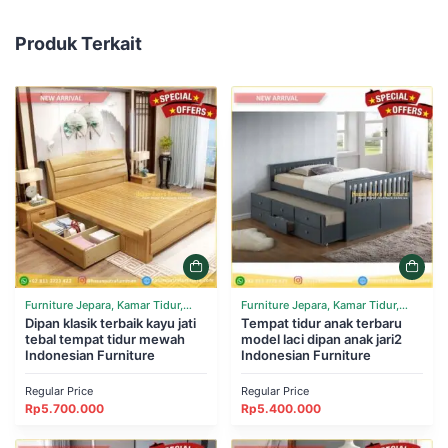
Produk Terkait
Furniture Jepara, Kamar Tidur,
Furniture Jepara, Kamar Tidur,
Tempat Tidur
Dipan klasik terbaik kayu jati
Tempat Tidur
Tempat tidur anak terbaru
tebal tempat tidur mewah
model laci dipan anak jari2
Indonesian Furniture
Indonesian Furniture
Regular Price
Regular Price
Rp
5.700.000
Rp
5.400.000