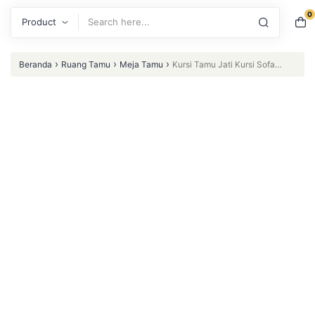
0
Search
›
›
›
Beranda
Ruang Tamu
Meja Tamu
Kursi Tamu Jati Kursi Sofa
Tamu Jati Ukiran Jepara Mewah