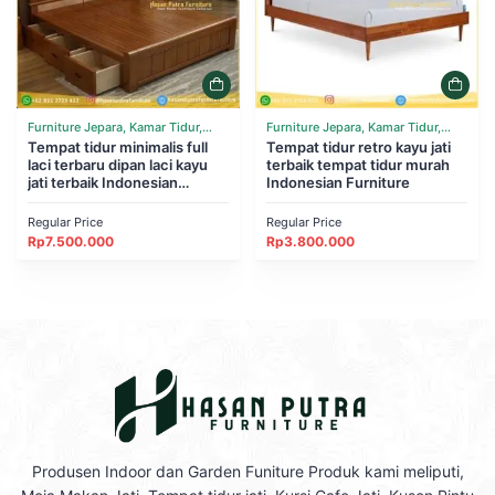
Furniture Jepara, Kamar Tidur,
Furniture Jepara, Kamar Tidur,
Tempat Tidur
Tempat tidur minimalis full
Tempat Tidur
Tempat tidur retro kayu jati
laci terbaru dipan laci kayu
terbaik tempat tidur murah
jati terbaik Indonesian
Indonesian Furniture
Furniture
Regular Price
Regular Price
Rp
7.500.000
Rp
3.800.000
Produsen Indoor dan Garden Funiture Produk kami meliputi,