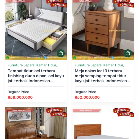
Furniture Jepara, Kamar Tidur,
Furniture Jepara, Kamar Tidur,
Tempat Tidur
Tempat tidur laci terbaru
Tempat Tidur
Meja nakas laci 3 terbaru
finishing duco dipan laci kayu
meja samping tempat tidur
jati terbaik Indonesian
kayu jati terbaik Indonesian
Furniture
Furniture
Regular Price
Regular Price
Rp
8.000.000
Rp
2.000.000