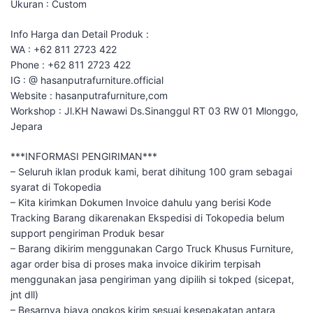
Ukuran : Custom
Info Harga dan Detail Produk :
WA : +62 811 2723 422
Phone : +62 811 2723 422
IG : @ hasanputrafurniture.official
Website : hasanputrafurniture,com
Workshop : Jl.KH Nawawi Ds.Sinanggul RT 03 RW 01 Mlonggo,
Jepara
***INFORMASI PENGIRIMAN***
– Seluruh iklan produk kami, berat dihitung 100 gram sebagai
syarat di Tokopedia
– Kita kirimkan Dokumen Invoice dahulu yang berisi Kode
Tracking Barang dikarenakan Ekspedisi di Tokopedia belum
support pengiriman Produk besar
– Barang dikirim menggunakan Cargo Truck Khusus Furniture,
agar order bisa di proses maka invoice dikirim terpisah
menggunakan jasa pengiriman yang dipilih si tokped (sicepat,
jnt dll)
– Besarnya biaya ongkos kirim sesuai kesepakatan antara