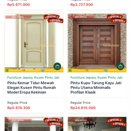
Rp
5.671.000
Rp
3.727.500
Furniture Jepara, Kusen Pintu Jati
Furniture Jepara, Kusen Pintu Jati
Pintu Kemar Tidur Mewah
Pintu Kupu Tarung Kayu Jati
Elegan Kusen Pintu Rumah
Pintu Utama Minimalis
Model Eropa Kekinian
Profilan Klasik
Regular Price
Regular Price
Rp
5.874.300
Rp
24.610.000