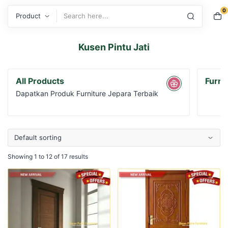
0
Search
Kusen Pintu Jati
All Products
Furni
Dapatkan Produk Furniture Jepara Terbaik
Showing 1 to 12 of 17 results