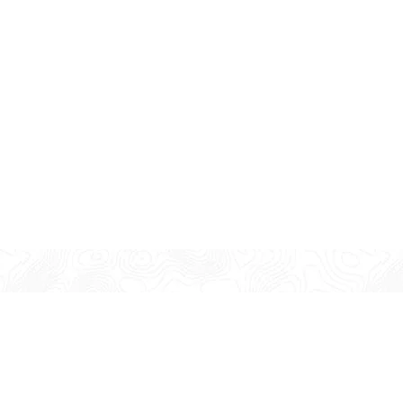
Company
About Us
Contact Us