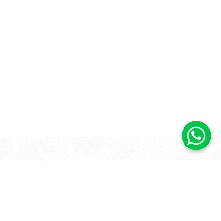
Kategori Furniture
Jepara Best Seller
Meja Makan Jati