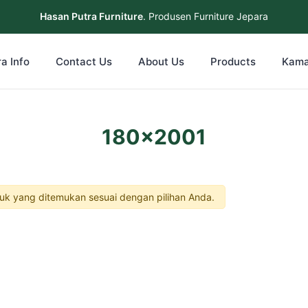
Hasan Putra Furniture
. Produsen Furniture Jepara
a Info
Contact Us
About Us
Products
Kama
180x2001
uk yang ditemukan sesuai dengan pilihan Anda.