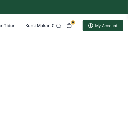
0
r Tidur
Kursi Makan Cafe Resto
Kusen Pintu Jati
My Account