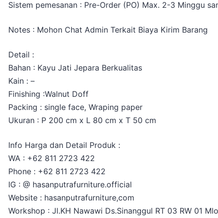
Sistem pemesanan : Pre-Order (PO) Max. 2-3 Minggu sam
Notes : Mohon Chat Admin Terkait Biaya Kirim Barang
Detail :
Bahan : Kayu Jati Jepara Berkualitas
Kain : –
Finishing :Walnut Doff
Packing : single face, Wraping paper
Ukuran : P 200 cm x L 80 cm x T 50 cm
Info Harga dan Detail Produk :
WA : +62 811 2723 422
Phone : +62 811 2723 422
IG : @ hasanputrafurniture.official
Website : hasanputrafurniture,com
Workshop : Jl.KH Nawawi Ds.Sinanggul RT 03 RW 01 Ml