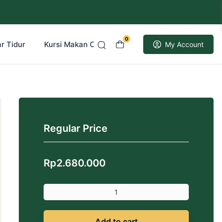
0
r Tidur
Kursi Makan Cafe Resto
Kusen Pintu Jati
My Account
Regular Price
Rp
2.680.000
Add to cart