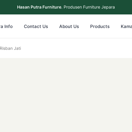
Hasan Putra Furniture
. Produsen Furniture Jepara
a Info
Contact Us
About Us
Products
Kama
Risban Jati