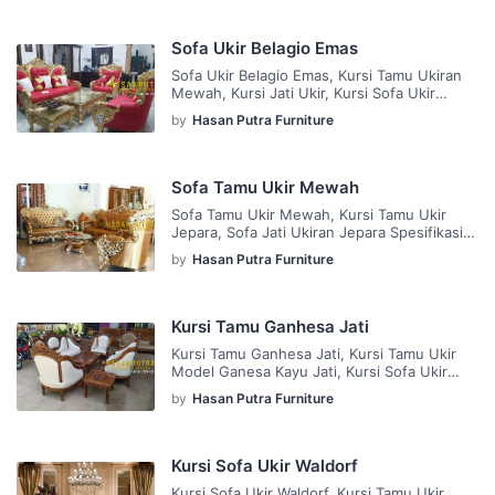
Melamic Bahan Kain : Motif Ukuran : Leter L
+ Meja Tamu Kelengkapan : 1 Kursi Tamu
Ukir Kami Juga Menerima Custom Desain,
Sofa Ukir Belagio Emas
Ukuran, Warna Dan Bahan […]
Sofa Ukir Belagio Emas, Kursi Tamu Ukiran
Mewah, Kursi Jati Ukir, Kursi Sofa Ukir
Jepara Spesifikasi Sofa Ukir Belagio Emas :
by
Hasan Putra Furniture
Bahan Baku : Kayu Jati Finishing : Duco Gold
Kombinasi Silver Bahan Kain : Oscar Ukuran :
3+2+1+ 1 Meja Tamu Kelengkapan : 1 Kursi
Tamu Ukir Kami Juga Menerima Custom
Sofa Tamu Ukir Mewah
Desain, Ukuran, Warna […]
Sofa Tamu Ukir Mewah, Kursi Tamu Ukir
Jepara, Sofa Jati Ukiran Jepara Spesifikasi
Sofa Tamu Ukir Mewah : Bahan Baku : Kayu
by
Hasan Putra Furniture
Jati Finishing : Duco Gold Kombinasi Silver
Bahan Kain : Motif Ukuran : 3+2+1+1 Meja
Tamu Kelengkapan : 1 Kursi Tamu Ukir Kami
Juga Menerima Custom Desain, Ukuran,
Kursi Tamu Ganhesa Jati
Warna Dan Bahan Kayu Sesuai […]
Kursi Tamu Ganhesa Jati, Kursi Tamu Ukir
Model Ganesa Kayu Jati, Kursi Sofa Ukir
Ganesa Jepara Spesifikasi Kursi Tamu
by
Hasan Putra Furniture
Ganhesa Jati : Bahan Baku : Kayu Jati
Finishing : Natural Melamic Bahan Kain :
Oscar Ukuran : 3+2+1++1 + 2 Meja Kenep +
1 Meja Tamu Kelengkapan : 1 Kursi Tamu
Kursi Sofa Ukir Waldorf
Ukir Kami Juga Menerima […]
Kursi Sofa Ukir Waldorf, Kursi Tamu Ukir