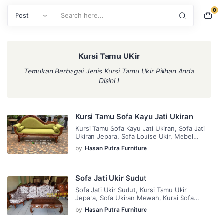
0
Search
Kursi Tamu UKir
Temukan Berbagai Jenis Kursi Tamu Ukir Pilihan Anda
Disini !
Kursi Tamu Sofa Kayu Jati Ukiran
Kursi Tamu Sofa Kayu Jati Ukiran, Sofa Jati
Ukiran Jepara, Sofa Louise Ukir, Mebel
Jepara Kursi Tamu Sofa Kayu Jati Ukiran
by
Hasan Putra Furniture
salah satu dari sekian banyak produk Hasan
Putra Funiture Jepara yang memiliki konsep
minimalis, mewah dan elegan, desain dari
produk ini sangat detail dan rapi serta
Sofa Jati Ukir Sudut
kontruksi yang sangat kuat. Jika anda
Sofa Jati Ukir Sudut, Kursi Tamu Ukir
sedang […]
Jepara, Sofa Ukiran Mewah, Kursi Sofa
Sudut Spesifikasi Sofa Jati Ukir Sudut :
by
Hasan Putra Furniture
Bahan Baku : Kayu Jati Finishing : Natural