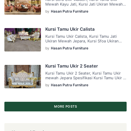
Mewah Kayu Jati, Kursi Jati Ukiran Mewah
Jepara Spesifikasi Kursi Sofa Ukir Walrdorf :
by
Hasan Putra Furniture
Bahan Baku : Kayu Jati Finishing : Duco Gold
Bahan Kain : Oscar Ukuran : 3+1+1+ Meja
Kelengkapan : 1 Kursi Tamu Ukir Kami Juga
Menerima Custom Desain, Ukuran, Warna
Kursi Tamu Ukir Calista
Dan Bahan Kayu Sesuai […]
Kursi Tamu Ukir Calista, Kursi Tamu Jati
Ukiran Mewah Jepara, Kursi Sfoa Ukiran
Jepara Spesifikasi Kursi Tamu Ukir Calista :
by
Hasan Putra Furniture
Bahan Baku : Kayu Jati Finishing : Duco Gold
Kombinasi SIlver Putih Bahan Kain : Bludru
Kombinasi Motif Ukuran : 3+2+1+1+Meja
Kelengkapan : 1 Kursi Tamu Ukir Kami Juga
Kursi Tamu Ukir 2 Seater
Menerima Custom Desain, Ukuran, Warna
Kursi Tamu Ukir 2 Seater, Kursi Tamu Ukir
Dan […]
mewah Jepara Spesifikasi Kursi Tamu Ukir 2
Seater : – Bahan Baku : Kayu Mahoni(
by
Hasan Putra Furniture
Request ) – Finishing : Gold Luxury – Kain:
Bludru Premium – Formasi : 2 Seater Note :
Anda bisa Custom warna , ukuran , bahan ,
sesuai dengan yang anda inginkan […]
MORE POSTS