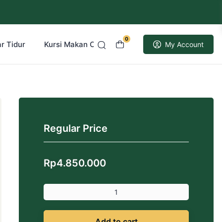
0
r Tidur
Kursi Makan Cafe Resto
Kusen Pintu Jati
My Account
Regular Price
Rp
4.850.000
Add to cart