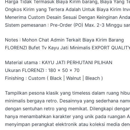
Harga Tidak Termasuk Biaya Kirim barang, Biaya Yang Te
Ongkos Kirim yang Tertera Adalah Untuk Biaya Kirim Inv
Menerima Custom Desain Sesuai Dengan Keinginan And
Sistem pemesanan : Pre-Order (PO) Max. 2-3 Minggu sam
Notes : Mohon Chat Admin Terkait Biaya Kirim Barang
FLORENZI Bufet Tv Kayu Jati Minimalis EXPORT QUALIT
Material utama : KAYU JATI PERHUTANI PILIHAN
Ukuran FLORENZI : 180 x 50 x 70
Finishing : Custom ( Black | Walnut | Bleach )
Tampilkan pesona klasik yang timeless dalam ruang hibu
minimalis bergaya retro. Desainnya yang sederhana na
dengan sentuhan retro yang memikat. Dilengkapi dengan 
hanya menambahkan karakter yang unik pada ruangan A
menyimpan perangkat elektronik atau koleksi media deng