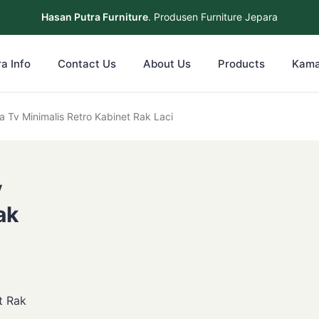
Hasan Putra Furniture
. Produsen Furniture Jepara
a Info
Contact Us
About Us
Products
Kama
 Tv Kayu Jati Meja Tv Minimalis Retro Kabinet Rak Laci
v
ak
t Rak