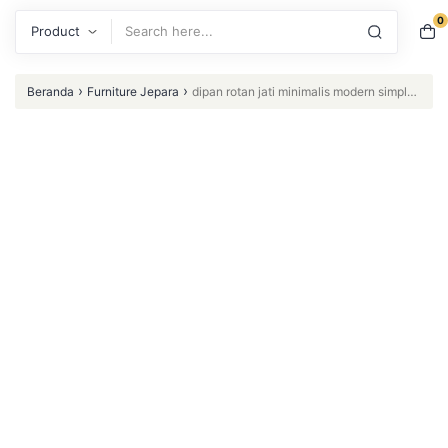
0
Search
›
›
Beranda
Furniture Jepara
dipan rotan jati minimalis modern simple
kayu jati