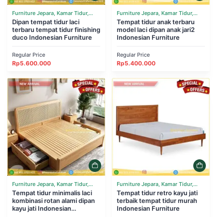
Furniture Jepara, Kamar Tidur,
Furniture Jepara, Kamar Tidur,
Tempat Tidur
Dipan tempat tidur laci
Tempat Tidur
Tempat tidur anak terbaru
terbaru tempat tidur finishing
model laci dipan anak jari2
duco Indonesian Furniture
Indonesian Furniture
Regular Price
Regular Price
Rp
5.600.000
Rp
5.400.000
Furniture Jepara, Kamar Tidur,
Furniture Jepara, Kamar Tidur,
Tempat Tidur
Tempat tidur minimalis laci
Tempat Tidur
Tempat tidur retro kayu jati
kombinasi rotan alami dipan
terbaik tempat tidur murah
kayu jati Indonesian
Indonesian Furniture
Furniture