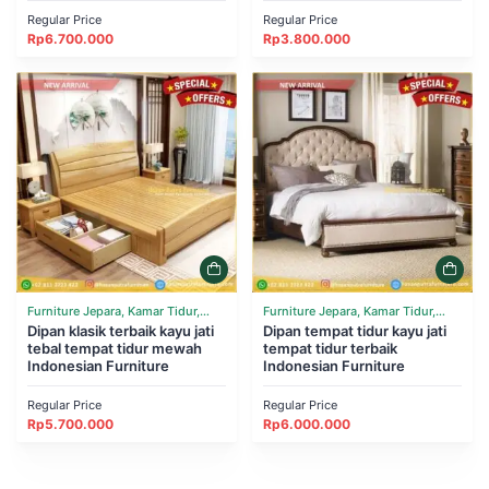
Regular Price
Regular Price
Rp
6.700.000
Rp
3.800.000
Furniture Jepara, Kamar Tidur,
Furniture Jepara, Kamar Tidur,
Tempat Tidur
Dipan klasik terbaik kayu jati
Tempat Tidur
Dipan tempat tidur kayu jati
tebal tempat tidur mewah
tempat tidur terbaik
Indonesian Furniture
Indonesian Furniture
Regular Price
Regular Price
Rp
5.700.000
Rp
6.000.000