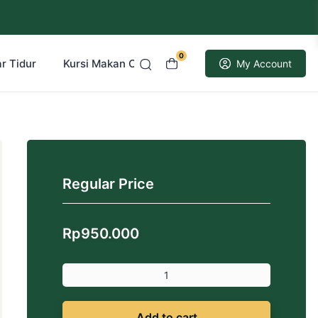
0
r Tidur
Kursi Makan Cafe Resto
Kusen Pintu Jati
My Account
Regular Price
Rp
950.000
Add to cart