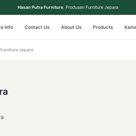
Hasan Putra Furniture
. Produsen Furniture Jepara
a Info
Contact Us
About Us
Products
Kama
co putih Furniture Jepara
ra
ra