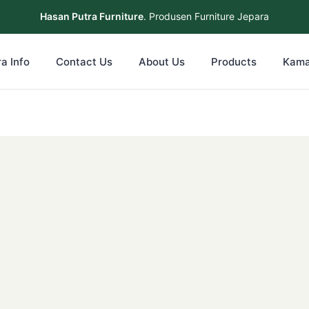
Hasan Putra Furniture
. Produsen Furniture Jepara
a Info
Contact Us
About Us
Products
Kama