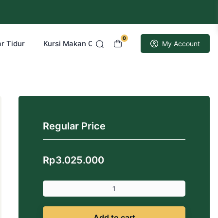
0
r Tidur
Kursi Makan Cafe Resto
Kusen Pintu Jati
My Account
Regular Price
Rp
3.025.000
Add to cart