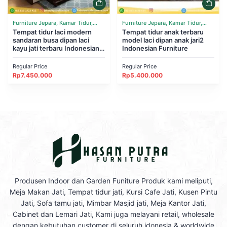
Furniture Jepara, Kamar Tidur,
Furniture Jepara, Kamar Tidur,
Tempat Tidur
Tempat tidur laci modern
Tempat Tidur
Tempat tidur anak terbaru
sandaran busa dipan laci
model laci dipan anak jari2
kayu jati terbaru Indonesian
Indonesian Furniture
Furniture
Regular Price
Regular Price
Rp
7.450.000
Rp
5.400.000
Produsen Indoor dan Garden Funiture Produk kami meliputi,
Meja Makan Jati, Tempat tidur jati, Kursi Cafe Jati, Kusen Pintu
Jati, Sofa tamu jati, Mimbar Masjid jati, Meja Kantor Jati,
Cabinet dan Lemari Jati, Kami juga melayani retail, wholesale
dengan kebutuhan customer di seluruh idonesia & worldwide