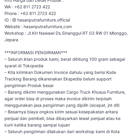
Info Harga dan Detail Produk :
WA : +62 811 2723 422
Phone : +62 811 2723 422
IG : @ hasanputrafurniture.official
Website : hasanputrafurniture,com
Workshop : Jl.KH Nawawi Ds.Sinanggul RT 03 RW 01 Mlonggo,
Jepara
***INFORMASI PENGIRIMAN***
– Seluruh iklan produk kami, berat dihitung 100 gram sebagai
syarat di Tokopedia
– Kita kirimkan Dokumen Invoice dahulu yang berisi Kode
Tracking Barang dikarenakan Ekspedisi belum support
pengiriman Produk besar
– Barang dikirim menggunakan Cargo Truck Khusus Furniture,
agar order bisa di proses maka invoice dikirim terpisah
menggunakan jasa pengiriman yang dipilih (sicepat, jnt dll)
– Besarnya biaya ongkos kirim sesuai kesepakatan antara
penjual dan pembeli, bisa dibayarkan lewat penjual atau ke
kurir ketika barang sampai tujuan
– Seluruh pengiriman dilakukan dari workshop kami di Kota