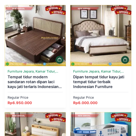
Furniture Jepara, Kamar Tidur,
Furniture Jepara, Kamar Tidur,
Tempat Tidur
Tempat tidur modern
Tempat Tidur
Dipan tempat tidur kayu jati
sandaran rotan dipan laci
tempat tidur terbaik
kayu jati terlaris Indonesian
Indonesian Furniture
Furniture
Regular Price
Regular Price
Rp
6.950.000
Rp
6.000.000