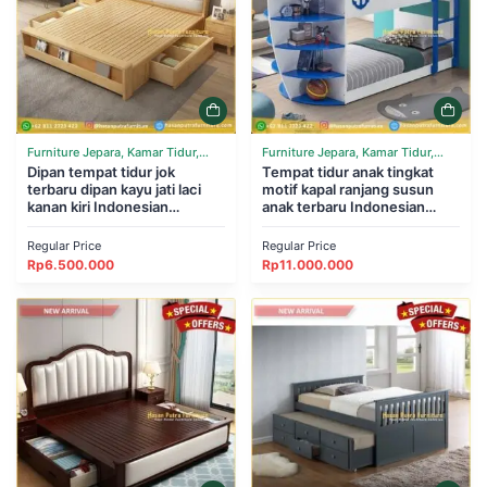
Furniture Jepara, Kamar Tidur,
Furniture Jepara, Kamar Tidur,
Tempat Tidur
Dipan tempat tidur jok
Tempat Tidur
Tempat tidur anak tingkat
terbaru dipan kayu jati laci
motif kapal ranjang susun
kanan kiri Indonesian
anak terbaru Indonesian
Furniture
Furniture
Regular Price
Regular Price
Rp
6.500.000
Rp
11.000.000