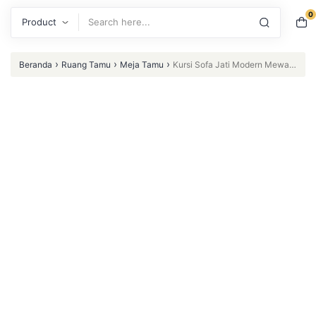
0
Search
›
›
›
Beranda
Ruang Tamu
Meja Tamu
Kursi Sofa Jati Modern Mewah
3 Dudukan