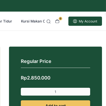
0
r Tidur
Kursi Makan Cafe Resto
Kusen Pintu Jati
My Account
Regular Price
Rp
2.850.000
Add to cart