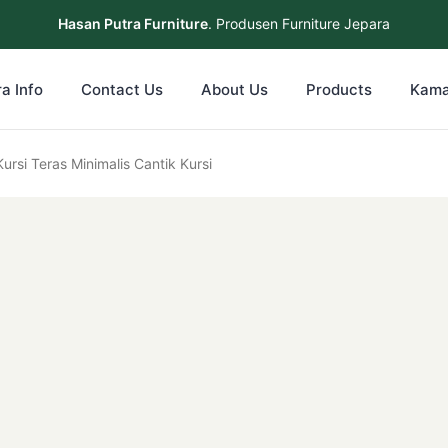
Hasan Putra Furniture
. Produsen Furniture Jepara
a Info
Contact Us
About Us
Products
Kama
ursi Teras Minimalis Cantik Kursi