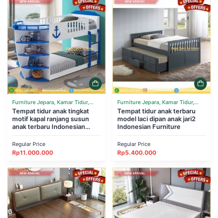
Furniture Jepara, Kamar Tidur,
Furniture Jepara, Kamar Tidur,
Tempat Tidur
Tempat tidur anak tingkat
Tempat Tidur
Tempat tidur anak terbaru
motif kapal ranjang susun
model laci dipan anak jari2
anak terbaru Indonesian
Indonesian Furniture
Furniture
Regular Price
Regular Price
Rp
11.000.000
Rp
5.400.000