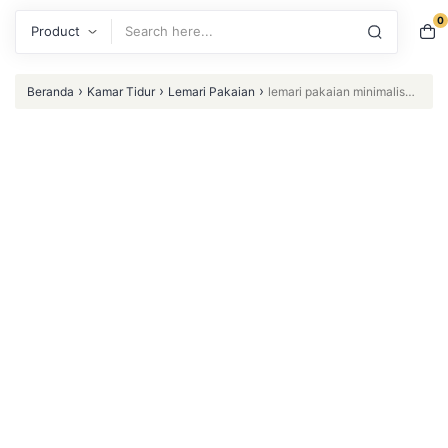
0
Search
›
›
›
Beranda
Kamar Tidur
Lemari Pakaian
lemari pakaian minimalis
Furniture Jati jepara