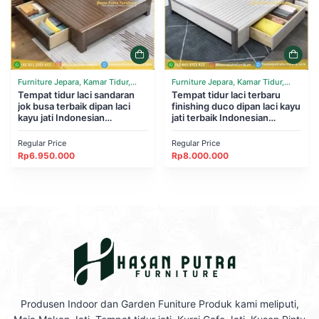
Furniture Jepara, Kamar Tidur,
Furniture Jepara, Kamar Tidur,
Tempat Tidur
Tempat tidur laci sandaran
Tempat Tidur
Tempat tidur laci terbaru
jok busa terbaik dipan laci
finishing duco dipan laci kayu
kayu jati Indonesian
jati terbaik Indonesian
Furniture
Furniture
Regular Price
Regular Price
Rp
6.950.000
Rp
8.000.000
Produsen Indoor dan Garden Funiture Produk kami meliputi,