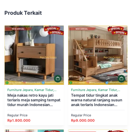
Produk Terkait
Furniture Jepara, Kamar Tidur,
Furniture Jepara, Kamar Tidur,
Tempat Tidur
Meja nakas retro kayu jati
Tempat Tidur
Tempat tidur tingkat anak
terlaris meja samping tempat
warna natural ranjang susun
tidur murah Indonesian
anak terlaris Indonesian
Furniture
Furniture
Regular Price
Regular Price
Rp
1.800.000
Rp
9.000.000