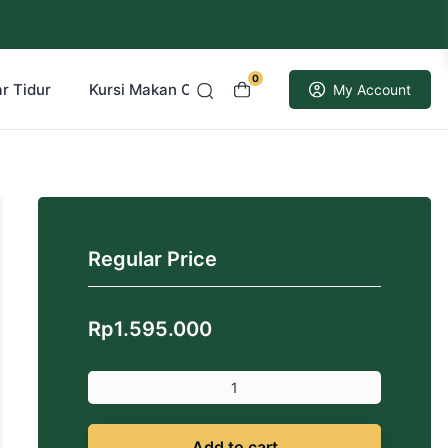
0
r Tidur
Kursi Makan Cafe Resto
Kusen Pintu Jati
My Account
Regular Price
Rp
1.595.000
Add to cart