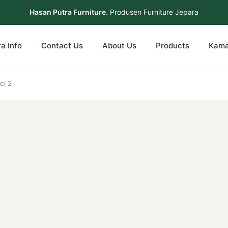
Hasan Putra Furniture
. Produsen Furniture Jepara
a Info
Contact Us
About Us
Products
Kama
ci 2