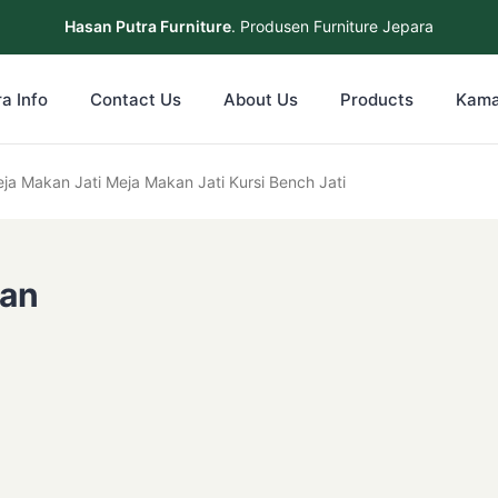
Hasan Putra Furniture
. Produsen Furniture Jepara
a Info
Contact Us
About Us
Products
Kama
ja Makan Jati Meja Makan Jati Kursi Bench Jati
kan
i