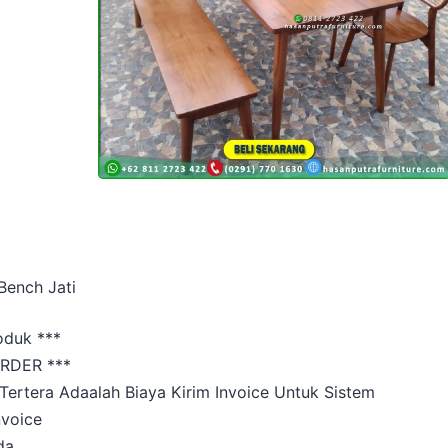
Bench Jati
oduk ***
RDER ***
Tertera Adaalah Biaya Kirim Invoice Untuk Sistem
nvoice
da