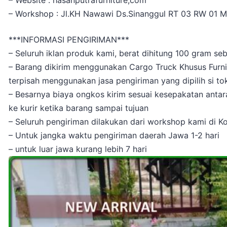
– Website : hasanputrafurniture,com
– Workshop : Jl.KH Nawawi Ds.Sinanggul RT 03 RW 01 M
***INFORMASI PENGIRIMAN***
– Seluruh iklan produk kami, berat dihitung 100 gram se
– Barang dikirim menggunakan Cargo Truck Khusus Furnitu
terpisah menggunakan jasa pengiriman yang dipilih si tokp
– Besarnya biaya ongkos kirim sesuai kesepakatan antara
ke kurir ketika barang sampai tujuan
– Seluruh pengiriman dilakukan dari workshop kami di K
– Untuk jangka waktu pengiriman daerah Jawa 1-2 hari
– untuk luar jawa kurang lebih 7 hari