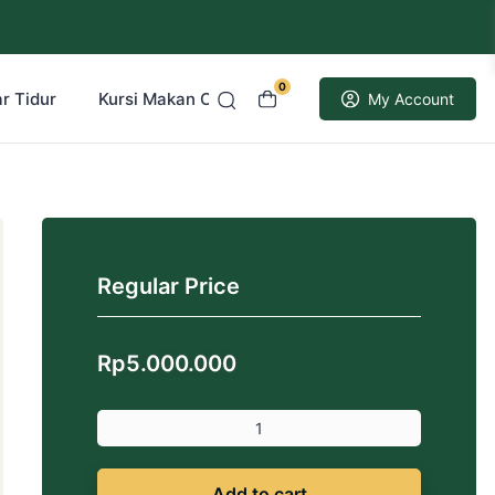
0
r Tidur
Kursi Makan Cafe Resto
Kusen Pintu Jati
My Account
Regular Price
Rp
5.000.000
Add to cart