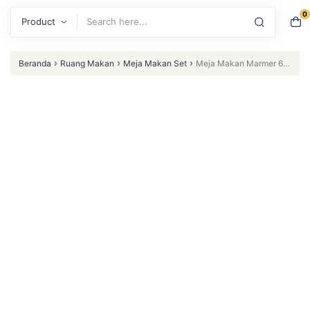
0
Search
›
›
›
Beranda
Ruang Makan
Meja Makan Set
Meja Makan Marmer 6
Kursi Meja Makan Marmer Rangka Jati Kursi Meja – Dp 50 %
(Furniture Indonesia)