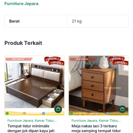
Furniture Jepara
.
Berat
21 kg
Produk Terkait
Furniture Jepara, Kamar Tidur,
Furniture Jepara, Kamar Tidur,
Tempat Tidur
Tempat tidur minimalis
Tempat Tidur
Meja nakas laci 3 terbaru
dengan jok dipan kayu jati
meja samping tempat tidur