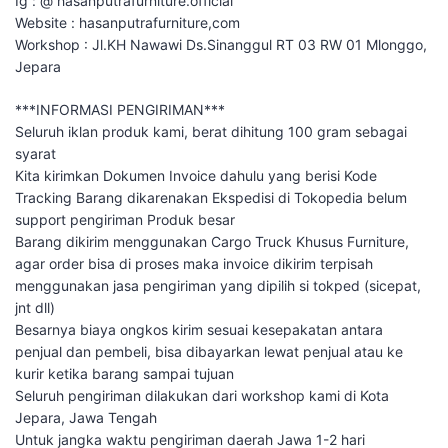
Ig : @ hasanputrafurniture.official
Website : hasanputrafurniture,com
Workshop : Jl.KH Nawawi Ds.Sinanggul RT 03 RW 01 Mlonggo,
Jepara
***INFORMASI PENGIRIMAN***
Seluruh iklan produk kami, berat dihitung 100 gram sebagai
syarat
Kita kirimkan Dokumen Invoice dahulu yang berisi Kode
Tracking Barang dikarenakan Ekspedisi di Tokopedia belum
support pengiriman Produk besar
Barang dikirim menggunakan Cargo Truck Khusus Furniture,
agar order bisa di proses maka invoice dikirim terpisah
menggunakan jasa pengiriman yang dipilih si tokped (sicepat,
jnt dll)
Besarnya biaya ongkos kirim sesuai kesepakatan antara
penjual dan pembeli, bisa dibayarkan lewat penjual atau ke
kurir ketika barang sampai tujuan
Seluruh pengiriman dilakukan dari workshop kami di Kota
Jepara, Jawa Tengah
Untuk jangka waktu pengiriman daerah Jawa 1-2 hari