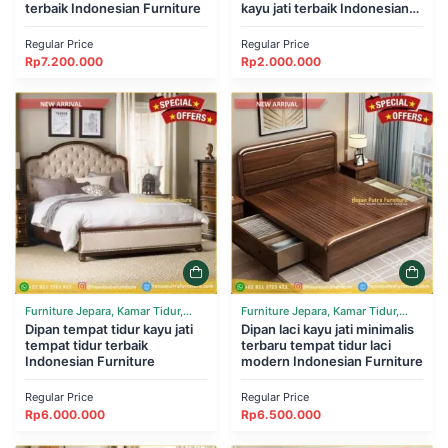
terbaik Indonesian Furniture
kayu jati terbaik Indonesian
Furniture
Regular Price
Regular Price
Rp
7.200.000
Rp
2.000.000
Furniture Jepara, Kamar Tidur,
Furniture Jepara, Kamar Tidur,
Tempat Tidur
Dipan tempat tidur kayu jati
Tempat Tidur
Dipan laci kayu jati minimalis
tempat tidur terbaik
terbaru tempat tidur laci
Indonesian Furniture
modern Indonesian Furniture
Regular Price
Regular Price
Rp
6.000.000
Rp
6.500.000