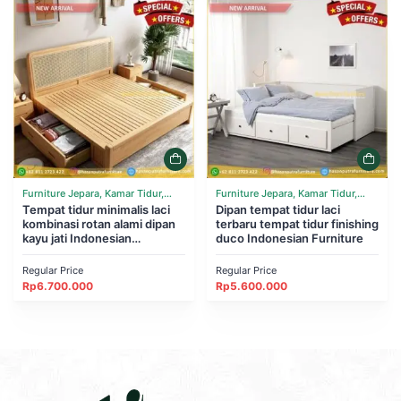
Furniture Jepara, Kamar Tidur,
Furniture Jepara, Kamar Tidur,
Tempat Tidur
Tempat tidur minimalis laci
Tempat Tidur
Dipan tempat tidur laci
kombinasi rotan alami dipan
terbaru tempat tidur finishing
kayu jati Indonesian
duco Indonesian Furniture
Furniture
Regular Price
Regular Price
Rp
6.700.000
Rp
5.600.000