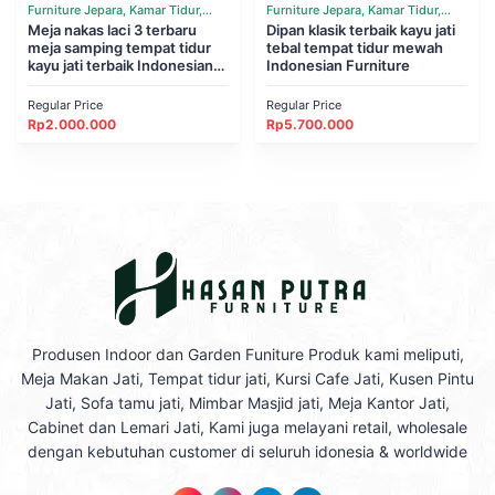
Furniture Jepara, Kamar Tidur,
Furniture Jepara, Kamar Tidur,
Tempat Tidur
Meja nakas laci 3 terbaru
Tempat Tidur
Dipan klasik terbaik kayu jati
meja samping tempat tidur
tebal tempat tidur mewah
kayu jati terbaik Indonesian
Indonesian Furniture
Furniture
Regular Price
Regular Price
Rp
2.000.000
Rp
5.700.000
Produsen Indoor dan Garden Funiture Produk kami meliputi,
Meja Makan Jati, Tempat tidur jati, Kursi Cafe Jati, Kusen Pintu
Jati, Sofa tamu jati, Mimbar Masjid jati, Meja Kantor Jati,
Cabinet dan Lemari Jati, Kami juga melayani retail, wholesale
dengan kebutuhan customer di seluruh idonesia & worldwide