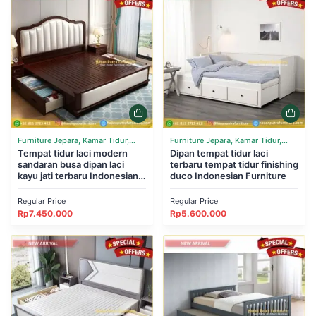
Furniture Jepara, Kamar Tidur,
Furniture Jepara, Kamar Tidur,
Tempat Tidur
Tempat tidur laci modern
Tempat Tidur
Dipan tempat tidur laci
sandaran busa dipan laci
terbaru tempat tidur finishing
kayu jati terbaru Indonesian
duco Indonesian Furniture
Furniture
Regular Price
Regular Price
Rp
7.450.000
Rp
5.600.000