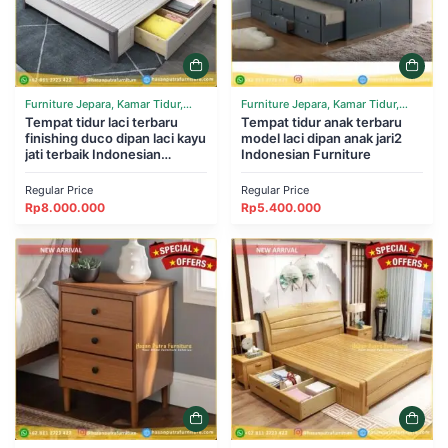
Furniture Jepara, Kamar Tidur,
Furniture Jepara, Kamar Tidur,
Tempat Tidur
Tempat tidur laci terbaru
Tempat Tidur
Tempat tidur anak terbaru
finishing duco dipan laci kayu
model laci dipan anak jari2
jati terbaik Indonesian
Indonesian Furniture
Furniture
Regular Price
Regular Price
Rp
8.000.000
Rp
5.400.000