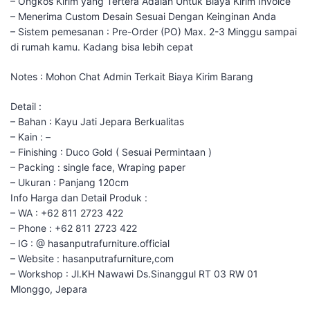
– Ongkos Kirim yang Tertera Adalah Untuk Biaya Kirim Invoice
– Menerima Custom Desain Sesuai Dengan Keinginan Anda
– Sistem pemesanan : Pre-Order (PO) Max. 2-3 Minggu sampai
di rumah kamu. Kadang bisa lebih cepat
Notes : Mohon Chat Admin Terkait Biaya Kirim Barang
Detail :
– Bahan : Kayu Jati Jepara Berkualitas
– Kain : –
– Finishing : Duco Gold ( Sesuai Permintaan )
– Packing : single face, Wraping paper
– Ukuran : Panjang 120cm
Info Harga dan Detail Produk :
– WA : +62 811 2723 422
– Phone : +62 811 2723 422
– IG : @ hasanputrafurniture.official
– Website : hasanputrafurniture,com
– Workshop : Jl.KH Nawawi Ds.Sinanggul RT 03 RW 01
Mlonggo, Jepara