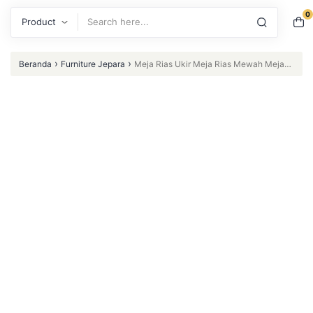
0
Search
›
›
Beranda
Furniture Jepara
Meja Rias Ukir Meja Rias Mewah Meja
Rias Klasik Mewah Ukiran Jepara