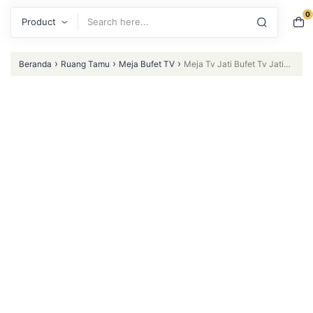
0
Search
›
›
›
Beranda
Ruang Tamu
Meja Bufet TV
Meja Tv Jati Bufet Tv Jati
Klasik Eropa Meja Tv Rak Tv Jati