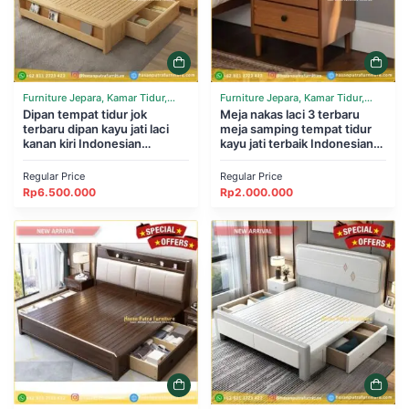
Furniture Jepara, Kamar Tidur,
Furniture Jepara, Kamar Tidur,
Tempat Tidur
Dipan tempat tidur jok
Tempat Tidur
Meja nakas laci 3 terbaru
terbaru dipan kayu jati laci
meja samping tempat tidur
kanan kiri Indonesian
kayu jati terbaik Indonesian
Furniture
Furniture
Regular Price
Regular Price
Rp
6.500.000
Rp
2.000.000