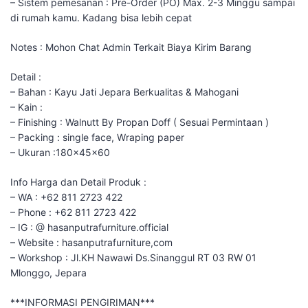
– Sistem pemesanan : Pre-Order (PO) Max. 2-3 Minggu sampai
di rumah kamu. Kadang bisa lebih cepat
Notes : Mohon Chat Admin Terkait Biaya Kirim Barang
Detail :
– Bahan : Kayu Jati Jepara Berkualitas & Mahogani
– Kain :
– Finishing : Walnutt By Propan Doff ( Sesuai Permintaan )
– Packing : single face, Wraping paper
– Ukuran :180x45x60
Info Harga dan Detail Produk :
– WA : +62 811 2723 422
– Phone : +62 811 2723 422
– IG : @ hasanputrafurniture.official
– Website : hasanputrafurniture,com
– Workshop : Jl.KH Nawawi Ds.Sinanggul RT 03 RW 01
Mlonggo, Jepara
***INFORMASI PENGIRIMAN***