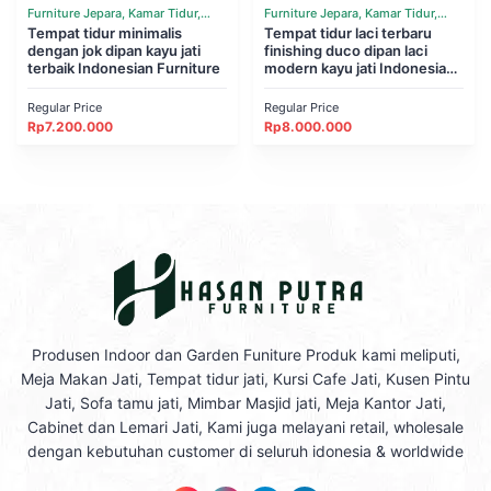
Furniture Jepara, Kamar Tidur,
Furniture Jepara, Kamar Tidur,
Tempat Tidur
Tempat tidur minimalis
Tempat Tidur
Tempat tidur laci terbaru
dengan jok dipan kayu jati
finishing duco dipan laci
terbaik Indonesian Furniture
modern kayu jati Indonesian
Furniture
Regular Price
Regular Price
Rp
7.200.000
Rp
8.000.000
Produsen Indoor dan Garden Funiture Produk kami meliputi,
Meja Makan Jati, Tempat tidur jati, Kursi Cafe Jati, Kusen Pintu
Jati, Sofa tamu jati, Mimbar Masjid jati, Meja Kantor Jati,
Cabinet dan Lemari Jati, Kami juga melayani retail, wholesale
dengan kebutuhan customer di seluruh idonesia & worldwide