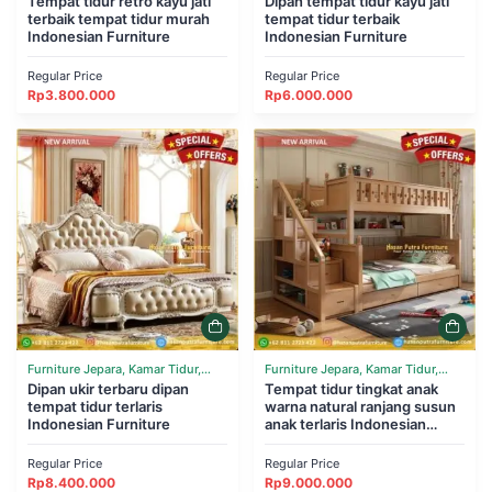
Tempat tidur retro kayu jati
Dipan tempat tidur kayu jati
terbaik tempat tidur murah
tempat tidur terbaik
Indonesian Furniture
Indonesian Furniture
Regular Price
Regular Price
Rp
3.800.000
Rp
6.000.000
Furniture Jepara, Kamar Tidur,
Furniture Jepara, Kamar Tidur,
Tempat Tidur
Dipan ukir terbaru dipan
Tempat Tidur
Tempat tidur tingkat anak
tempat tidur terlaris
warna natural ranjang susun
Indonesian Furniture
anak terlaris Indonesian
Furniture
Regular Price
Regular Price
Rp
8.400.000
Rp
9.000.000