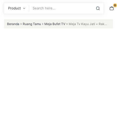
0
Search
›
›
›
Beranda
Ruang Tamu
Meja Bufet TV
Meja Tv Kayu Jati + Rak
Laci Penyimpanan Rak Tv Retro Set Meja Tv – MEJA TV (Furniture
Indonesia)