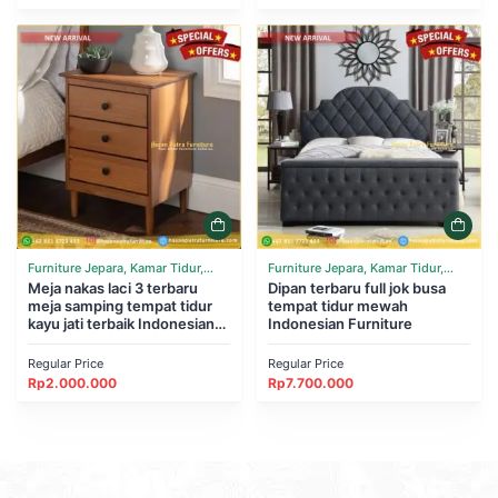
Furniture Jepara, Kamar Tidur,
Furniture Jepara, Kamar Tidur,
Tempat Tidur
Meja nakas laci 3 terbaru
Tempat Tidur
Dipan terbaru full jok busa
meja samping tempat tidur
tempat tidur mewah
kayu jati terbaik Indonesian
Indonesian Furniture
Furniture
Regular Price
Regular Price
Rp
2.000.000
Rp
7.700.000