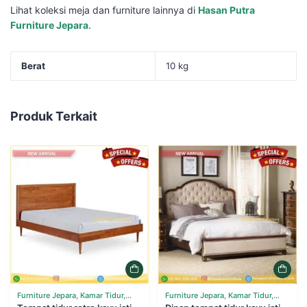
Lihat koleksi meja dan furniture lainnya di
Hasan Putra
Furniture Jepara
.
Berat
10 kg
Produk Terkait
Furniture Jepara, Kamar Tidur,
Furniture Jepara, Kamar Tidur,
Tempat Tidur
Tempat Tidur