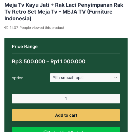
Meja Tv Kayu Jati + Rak Laci Penyimpanan Rak
Tv Retro Set Meja Tv – MEJA TV (Furniture
Indonesia)
1407
People viewed this product
Price Range
Rentang
Rp
3.500.000
–
Rp
11.000.000
harga:
Rp3.500.000
option
hingga
Rp11.000.000
Add to cart