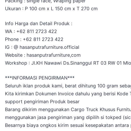
Packing : single face, Wraping paper
Ukuran : P 100 cm x L 150 cm x T 270 cm
Info Harga dan Detail Produk :
WA : +62 811 2723 422
Phone : +62 811 2723 422
IG : @ hasanputrafurniture.official
Website : hasanputrafurniture,com
Workshop : Jl.KH Nawawi Ds.Sinanggul RT 03 RW 01 Ml
***INFORMASI PENGIRIMAN***
Seluruh iklan produk kami, berat dihitung 100 gram seba
Kita kirimkan Dokumen Invoice dahulu yang berisi Kode
support pengiriman Produk besar
Barang dikirim menggunakan Cargo Truck Khusus Furniture
menggunakan jasa pengiriman yang dipilih si tokped (sicep
Besarnya biaya ongkos kirim sesuai kesepakatan antara p