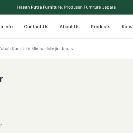
Hasan Putra Furniture
. Produsen Furniture Jepara
a Info
Contact Us
About Us
Products
Kama
Kubah Kursi Ukir Mimbar Masjid Jepara
r
r