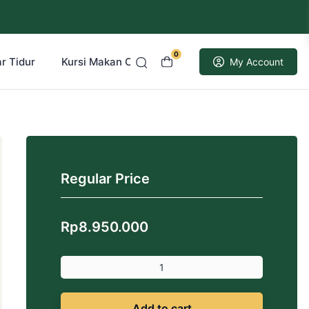
0
r Tidur
Kursi Makan Cafe Resto
Kusen Pintu Jati
My Account
Regular Price
Rp
8.950.000
Add to cart