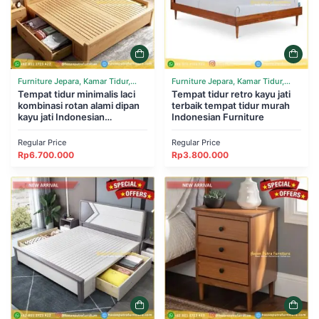
Furniture Jepara, Kamar Tidur,
Furniture Jepara, Kamar Tidur,
Tempat Tidur
Tempat tidur minimalis laci
Tempat Tidur
Tempat tidur retro kayu jati
kombinasi rotan alami dipan
terbaik tempat tidur murah
kayu jati Indonesian
Indonesian Furniture
Furniture
Regular Price
Regular Price
Rp
6.700.000
Rp
3.800.000