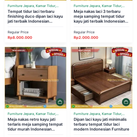
Furniture Jepara, Kamar Tidur,
Furniture Jepara, Kamar Tidur,
Tempat Tidur
Tempat tidur laci terbaru
Tempat Tidur
Meja nakas laci 3 terbaru
finishing duco dipan laci kayu
meja samping tempat tidur
jati terbaik Indonesian
kayu jati terbaik Indonesian
Furniture
Furniture
Regular Price
Regular Price
Rp
8.000.000
Rp
2.000.000
Furniture Jepara, Kamar Tidur,
Furniture Jepara, Kamar Tidur,
Tempat Tidur
Meja nakas retro kayu jati
Tempat Tidur
Dipan laci kayu jati minimalis
terlaris meja samping tempat
terbaru tempat tidur laci
tidur murah Indonesian
modern Indonesian Furniture
Furniture