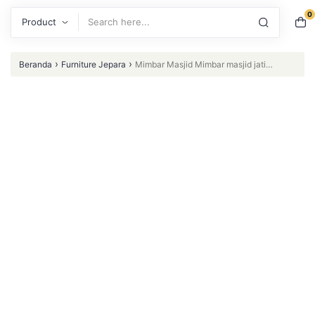
0
Search
›
›
Beranda
Furniture Jepara
Mimbar Masjid Mimbar masjid jati
Mimbar jepara Mimbar ukir Mimbarkubah