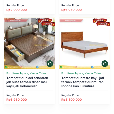
Furniture
Furniture
Regular Price
Regular Price
Rp
2.000.000
Rp
6.950.000
Furniture Jepara, Kamar Tidur,
Furniture Jepara, Kamar Tidur,
Tempat Tidur
Tempat tidur laci sandaran
Tempat Tidur
Tempat tidur retro kayu jati
jok busa terbaik dipan laci
terbaik tempat tidur murah
kayu jati Indonesian
Indonesian Furniture
Furniture
Regular Price
Regular Price
Rp
6.950.000
Rp
3.800.000