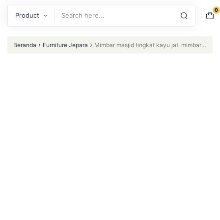
0
Search
›
›
Beranda
Furniture Jepara
Mimbar masjid tingkat kayu jati mimbar
masjid Furniture Jepara