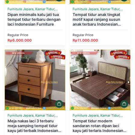
Furniture Jepara, Kamar Tidur,
Furniture Jepara, Kamar Tidur,
Tempat Tidur
Dipan minimalis katu jati tua
Tempat Tidur
Tempat tidur anak tingkat
tempat tidur terbaru dengan
motif kapal ranjang susun
laci Indonesian Furniture
anak terbaru Indonesian
Furniture
Regular Price
Regular Price
Rp
6.000.000
Rp
11.000.000
Furniture Jepara, Kamar Tidur,
Furniture Jepara, Kamar Tidur,
Tempat Tidur
Meja nakas laci 3 terbaru
Tempat Tidur
Tempat tidur modern
meja samping tempat tidur
sandaran rotan dipan laci
kayu jati terbaik Indonesian
kayu jati terlaris Indonesian