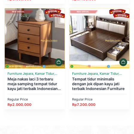
Furniture Jepara, Kamar Tidur,
Furniture Jepara, Kamar Tidur,
Tempat Tidur
Meja nakas laci 3 terbaru
Tempat Tidur
Tempat tidur minimalis
meja samping tempat tidur
dengan jok dipan kayu jati
kayu jati terbaik Indonesian
terbaik Indonesian Furniture
Furniture
Regular Price
Regular Price
Rp
2.000.000
Rp
7.200.000