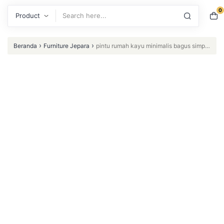
0
Search
›
›
Beranda
Furniture Jepara
pintu rumah kayu minimalis bagus simple
model tebal 3cm cat natural