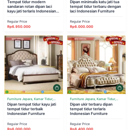
Tempat Tidur
Tempat tidur modern
Tempat Tidur
Dipan minimalis katu jati tua
sandaran rotan dipan laci
tempat tidur terbaru dengan
kayu jati terlaris Indonesian
laci Indonesian Furniture
Furniture
Regular Price
Regular Price
Rp
6.950.000
Rp
6.000.000
Furniture Jepara, Kamar Tidur,
Furniture Jepara, Kamar Tidur,
Tempat Tidur
Dipan tempat tidur kayu jati
Tempat Tidur
Dipan ukir terbaru dipan
tempat tidur terbaik
tempat tidur terlaris
Indonesian Furniture
Indonesian Furniture
Regular Price
Regular Price
Rp
6.000.000
Rp
8.400.000