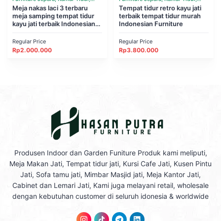
Tempat Tidur
Meja nakas laci 3 terbaru
Tempat Tidur
Tempat tidur retro kayu jati
meja samping tempat tidur
terbaik tempat tidur murah
kayu jati terbaik Indonesian
Indonesian Furniture
Furniture
Regular Price
Regular Price
Rp
2.000.000
Rp
3.800.000
Produsen Indoor dan Garden Funiture Produk kami meliputi,
Meja Makan Jati, Tempat tidur jati, Kursi Cafe Jati, Kusen Pintu
Jati, Sofa tamu jati, Mimbar Masjid jati, Meja Kantor Jati,
Cabinet dan Lemari Jati, Kami juga melayani retail, wholesale
dengan kebutuhan customer di seluruh idonesia & worldwide