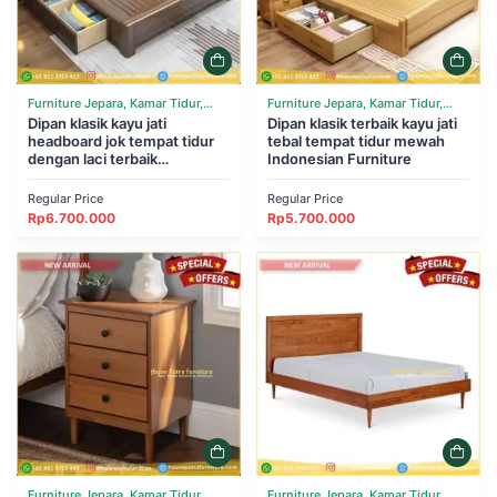
Furniture Jepara, Kamar Tidur,
Furniture Jepara, Kamar Tidur,
Tempat Tidur
Dipan klasik kayu jati
Tempat Tidur
Dipan klasik terbaik kayu jati
headboard jok tempat tidur
tebal tempat tidur mewah
dengan laci terbaik
Indonesian Furniture
Indonesian Furniture
Regular Price
Regular Price
Rp
6.700.000
Rp
5.700.000
Furniture Jepara, Kamar Tidur,
Furniture Jepara, Kamar Tidur,