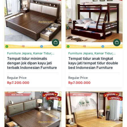
Furniture Jepara, Kamar Tidur,
Furniture Jepara, Kamar Tidur,
Tempat Tidur
Tempat tidur minimalis
Tempat Tidur
Tempat tidur anak tingkat
dengan jok dipan kayu jati
kayu jati tempat tidur double
terbaik Indonesian Furniture
bed Indonesian Furniture
Regular Price
Regular Price
Rp
7.200.000
Rp
7.000.000