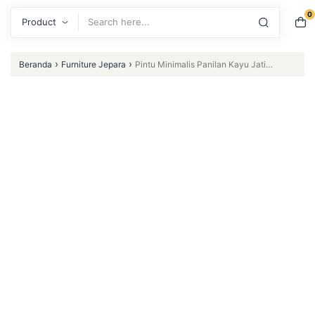
0
Search
›
›
Beranda
Furniture Jepara
Pintu Minimalis Panilan Kayu Jati
Dengan Architrave Klasik Kolonial