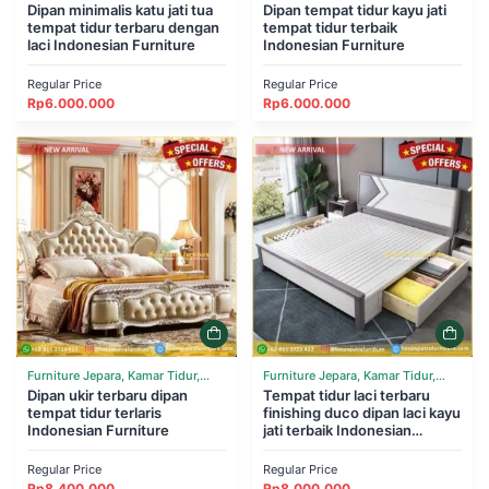
Tempat Tidur
Dipan minimalis katu jati tua
Tempat Tidur
Dipan tempat tidur kayu jati
tempat tidur terbaru dengan
tempat tidur terbaik
laci Indonesian Furniture
Indonesian Furniture
Regular Price
Regular Price
Rp
6.000.000
Rp
6.000.000
Furniture Jepara, Kamar Tidur,
Furniture Jepara, Kamar Tidur,
Tempat Tidur
Dipan ukir terbaru dipan
Tempat Tidur
Tempat tidur laci terbaru
tempat tidur terlaris
finishing duco dipan laci kayu
Indonesian Furniture
jati terbaik Indonesian
Furniture
Regular Price
Regular Price
Rp
8.400.000
Rp
8.000.000