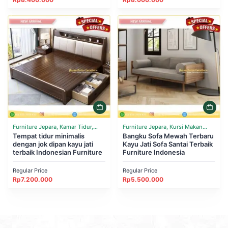
Furniture Jepara, Kamar Tidur,
Furniture Jepara, Kursi Makan
Tempat Tidur
Tempat tidur minimalis
Cafe Resto, Ruang Tamu, Sofa
Bangku Sofa Mewah Terbaru
dengan jok dipan kayu jati
Kayu Jati Sofa Santai Terbaik
terbaik Indonesian Furniture
Furniture Indonesia
Regular Price
Regular Price
Rp
7.200.000
Rp
5.500.000