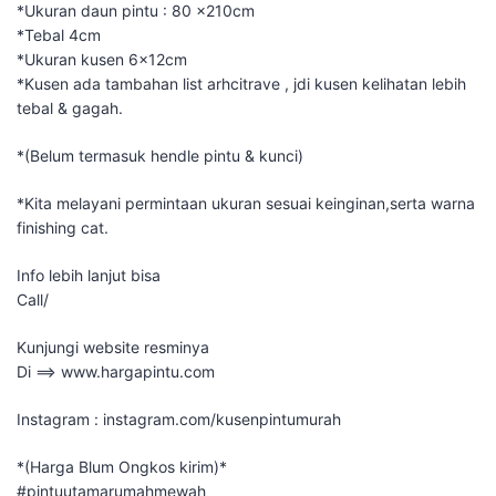
*Ukuran daun pintu : 80 x210cm
*Tebal 4cm
*Ukuran kusen 6x12cm
*Kusen ada tambahan list arhcitrave , jdi kusen kelihatan lebih
tebal & gagah.
*(Belum termasuk hendle pintu & kunci)
*Kita melayani permintaan ukuran sesuai keinginan,serta warna
finishing cat.
Info lebih lanjut bisa
Call/
Kunjungi website resminya
Di ==> www.hargapintu.com
Instagram : instagram.com/kusenpintumurah
*(Harga Blum Ongkos kirim)*
#pintuutamarumahmewah