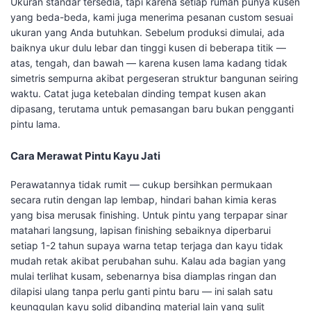
Ukuran standar tersedia, tapi karena setiap rumah punya kusen
yang beda-beda, kami juga menerima pesanan custom sesuai
ukuran yang Anda butuhkan. Sebelum produksi dimulai, ada
baiknya ukur dulu lebar dan tinggi kusen di beberapa titik —
atas, tengah, dan bawah — karena kusen lama kadang tidak
simetris sempurna akibat pergeseran struktur bangunan seiring
waktu. Catat juga ketebalan dinding tempat kusen akan
dipasang, terutama untuk pemasangan baru bukan pengganti
pintu lama.
Cara Merawat Pintu Kayu Jati
Perawatannya tidak rumit — cukup bersihkan permukaan
secara rutin dengan lap lembap, hindari bahan kimia keras
yang bisa merusak finishing. Untuk pintu yang terpapar sinar
matahari langsung, lapisan finishing sebaiknya diperbarui
setiap 1-2 tahun supaya warna tetap terjaga dan kayu tidak
mudah retak akibat perubahan suhu. Kalau ada bagian yang
mulai terlihat kusam, sebenarnya bisa diamplas ringan dan
dilapisi ulang tanpa perlu ganti pintu baru — ini salah satu
keunggulan kayu solid dibanding material lain yang sulit