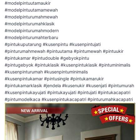
#modelpintuutamaukir
#modelpintuutamamewah
#modelpinturumahmewah
#modelpinturumahklasik
#modelpinturumahmodern
#modelpinturumahterbaru
#pintukuputarung #kusenpintu #kusenpintujati
#pinturumahmewah #pintuutama #pintumewah #pintuukir
#pintukamar #pintudouble #gebyokpintu
#pintugebyok #pintuklasik #kusenpintuklasik #pintuminimalis
#kusenpinturumah #kusenpintuminimalis
#kusenpintukamar #pintusingle #pintukamarukir
#pintukamarklasik #jendela #kusenukir #kusenjati #pintumurah
#kusenpintukayujati #pintukayujati #pintujati #pintukacapatri
#pintumodelkaca #kusenpintukacapatri #pinturumahkacapatri