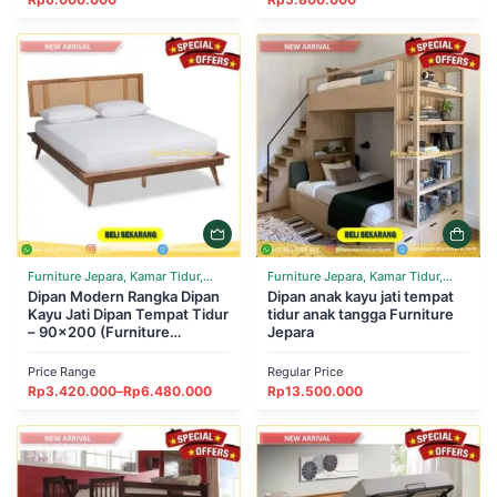
Furniture Jepara, Kamar Tidur,
Furniture Jepara, Kamar Tidur,
Tempat Tidur
Dipan Modern Rangka Dipan
Tempat Tidur
Dipan anak kayu jati tempat
Kayu Jati Dipan Tempat Tidur
tidur anak tangga Furniture
– 90×200 (Furniture
Jepara
Indonesia)
Price Range
Regular Price
Rentang
Rp
3.420.000
–
Rp
6.480.000
Rp
13.500.000
harga:
Rp3.420.000
hingga
Rp6.480.000