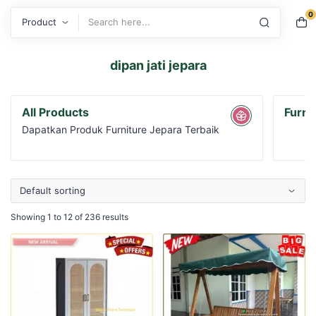
0
Search
dipan jati jepara
All Products
Furni
Dapatkan Produk Furniture Jepara Terbaik
Showing 1 to 12 of 236 results