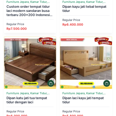
Furniture Jepara, Kamar Tidur,
Furniture Jepara, Kamar Tidur,
Tempat Tidur
Custom order tempat tidur
Tempat Tidur
Dipan kayu jati tebal tempat
laci modern sandaran busa
tidur
terbaru 200×200 Indonesian
Furniture
Regular Price
Regular Price
Rp
6.400.000
Rp
7.500.000
Furniture Jepara, Kamar Tidur,
Furniture Jepara, Kamar Tidur,
Tempat Tidur
Dipan katu jati tua tempat
Tempat Tidur
Dipan laci kayu jati tempat
tidur dengan laci
tidur
Regular Price
Regular Price
Rp
6.000.000
Rp
5.800.000