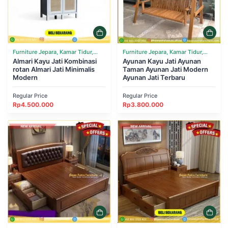
Furniture Jepara, Kamar Tidur,
Furniture Jepara, Kamar Tidur,
Tempat Tidur
Almari Kayu Jati Kombinasi
Tempat Tidur
Ayunan Kayu Jati Ayunan
rotan Almari Jati Minimalis
Taman Ayunan Jati Modern
Modern
Ayunan Jati Terbaru
Regular Price
Regular Price
Rp
4.500.000
Rp
3.800.000