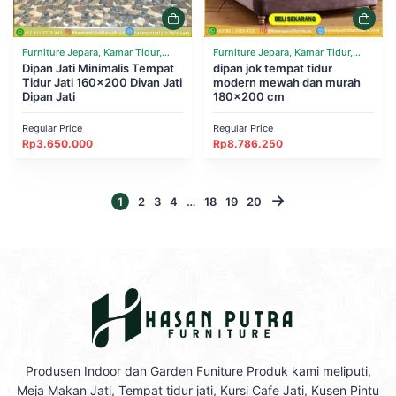
Furniture Jepara, Kamar Tidur,
Furniture Jepara, Kamar Tidur,
Tempat Tidur
Dipan Jati Minimalis Tempat
Tempat Tidur
dipan jok tempat tidur
Tidur Jati 160×200 Divan Jati
modern mewah dan murah
Dipan Jati
180×200 cm
Regular Price
Regular Price
Rp
3.650.000
Rp
8.786.250
→
1
2
3
4
…
18
19
20
Produsen Indoor dan Garden Funiture Produk kami meliputi,
Meja Makan Jati, Tempat tidur jati, Kursi Cafe Jati, Kusen Pintu