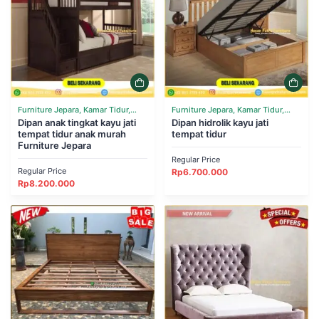
Furniture Jepara, Kamar Tidur,
Furniture Jepara, Kamar Tidur,
Tempat Tidur
Dipan anak tingkat kayu jati
Tempat Tidur
Dipan hidrolik kayu jati
tempat tidur anak murah
tempat tidur
Furniture Jepara
Regular Price
Regular Price
Rp
6.700.000
Rp
8.200.000