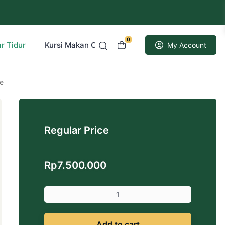
0
r Tidur
Kursi Makan Cafe Resto
Kusen Pintu Jati
My Account
re
Regular Price
Rp
7.500.000
Add to cart