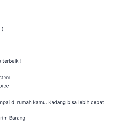
 )
 terbaik !
istem
oice
a
pai di rumah kamu. Kadang bisa lebih cepat
irim Barang