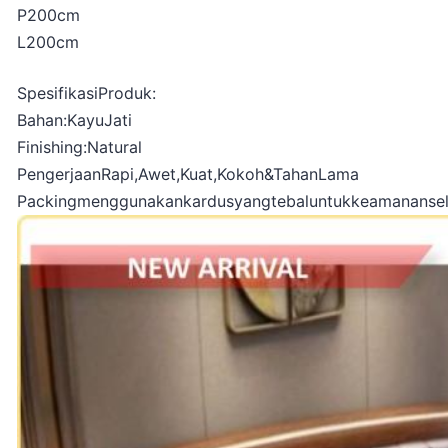
P200cm
L200cm
SpesifikasiProduk:
Bahan:KayuJati
Finishing:Natural
PengerjaanRapi,Awet,Kuat,Kokoh&TahanLama
Packingmenggunakankardusyangtebaluntukkeamananse