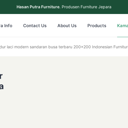
Hasan Putra Furniture
. Produsen Furniture Jepara
a Info
Contact Us
About Us
Products
Kama
dur laci modern sandaran busa terbaru 200×200 Indonesian Furnitu
r
a