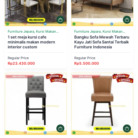
Furniture Jepara, Kursi Makan
Furniture Jepara, Kursi Makan
Cafe Resto, Meja Makan Marmer,
1 set meja kursi cafe
Cafe Resto, Ruang Tamu, Sofa
Bangku Sofa Mewah Terbaru
minimalis makan modern
Kayu Jati Sofa Santai Terbaik
Meja Makan Set, Ruang Makan
interior custom
Furniture Indonesia
Regular Price
Regular Price
Rp
23.430.000
Rp
5.500.000