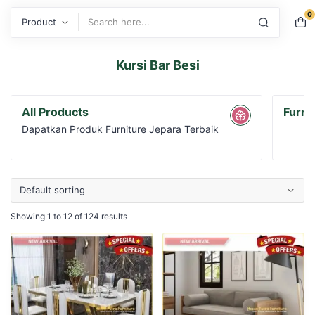
0
Search
Kursi Bar Besi
All Products
Furni
Dapatkan Produk Furniture Jepara Terbaik
Showing 1 to 12 of 124 results