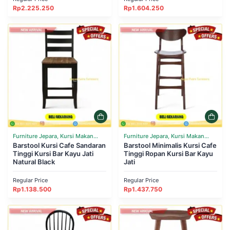
Rp
2.225.250
Rp
1.604.250
Furniture Jepara, Kursi Makan
Furniture Jepara, Kursi Makan
Cafe Resto
Barstool Kursi Cafe Sandaran
Cafe Resto
Barstool Minimalis Kursi Cafe
Tinggi Kursi Bar Kayu Jati
Tinggi Ropan Kursi Bar Kayu
Natural Black
Jati
Regular Price
Regular Price
Rp
1.138.500
Rp
1.437.750