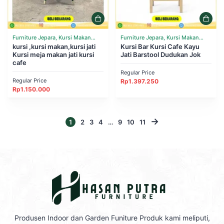
Furniture Jepara, Kursi Makan
Furniture Jepara, Kursi Makan
Cafe Resto
kursi ,kursi makan,kursi jati
Cafe Resto
Kursi Bar Kursi Cafe Kayu
Kursi meja makan jati kursi
Jati Barstool Dudukan Jok
cafe
Regular Price
Regular Price
Rp
1.397.250
Rp
1.150.000
→
1
2
3
4
…
9
10
11
Produsen Indoor dan Garden Funiture Produk kami meliputi,