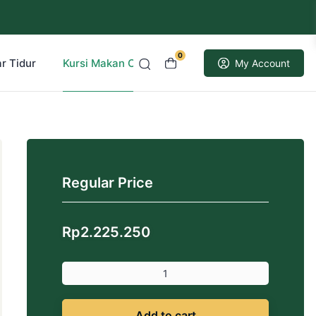
0
r Tidur
Kursi Makan Cafe Resto
Kusen Pintu Jati
My Account
Regular Price
Rp
2.225.250
Add to cart