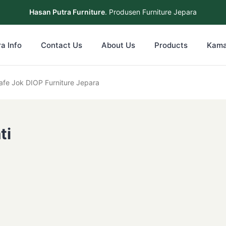
Hasan Putra Furniture
. Produsen Furniture Jepara
a Info
Contact Us
About Us
Products
Kama
Barstool Kursi Bar Kayu Jati Kursi Cafe Jok DIOP Furniture Jepara
ti