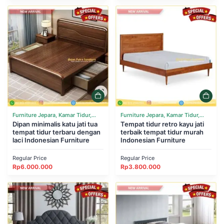
Furniture Jepara, Kamar Tidur,
Furniture Jepara, Kamar Tidur,
Tempat Tidur
Dipan minimalis katu jati tua
Tempat Tidur
Tempat tidur retro kayu jati
tempat tidur terbaru dengan
terbaik tempat tidur murah
laci Indonesian Furniture
Indonesian Furniture
Regular Price
Regular Price
Rp
6.000.000
Rp
3.800.000