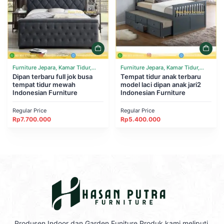
Furniture Jepara, Kamar Tidur,
Furniture Jepara, Kamar Tidur,
Tempat Tidur
Dipan terbaru full jok busa
Tempat Tidur
Tempat tidur anak terbaru
tempat tidur mewah
model laci dipan anak jari2
Indonesian Furniture
Indonesian Furniture
Regular Price
Regular Price
Rp
7.700.000
Rp
5.400.000
Produsen Indoor dan Garden Funiture Produk kami meliputi,