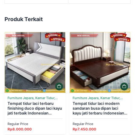
Produk Terkait
Furniture Jepara, Kamar Tidur,
Furniture Jepara, Kamar Tidur,
Tempat Tidur
Tempat tidur laci terbaru
Tempat Tidur
Tempat tidur laci modern
finishing duco dipan laci kayu
sandaran busa dipan laci
jati terbaik Indonesian
kayu jati terbaru Indonesian
Furniture
Furniture
Regular Price
Regular Price
Rp
8.000.000
Rp
7.450.000