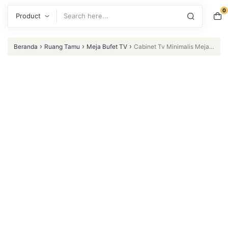
0
Search
›
›
›
Beranda
Ruang Tamu
Meja Bufet TV
Cabinet Tv Minimalis Meja
Tv Kayu jati Lemari Tv Meja Tv Modern – Walnut (Furniture Indonesia)