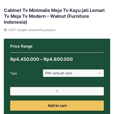
Cabinet Tv Minimalis Meja Tv Kayu jati Lemari
Tv Meja Tv Modern – Walnut (Furniture
Indonesia)
2007
People viewed this product
Price Range
Rentang
Rp
4.450.000
–
Rp
4.800.000
harga:
Rp4.450.000
Tipe
hingga
Rp4.800.000
Add to cart