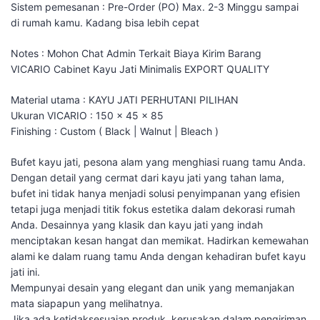
Sistem pemesanan : Pre-Order (PO) Max. 2-3 Minggu sampai
di rumah kamu. Kadang bisa lebih cepat
Notes : Mohon Chat Admin Terkait Biaya Kirim Barang
VICARIO Cabinet Kayu Jati Minimalis EXPORT QUALITY
Material utama : KAYU JATI PERHUTANI PILIHAN
Ukuran VICARIO : 150 x 45 x 85
Finishing : Custom ( Black | Walnut | Bleach )
Bufet kayu jati, pesona alam yang menghiasi ruang tamu Anda.
Dengan detail yang cermat dari kayu jati yang tahan lama,
bufet ini tidak hanya menjadi solusi penyimpanan yang efisien
tetapi juga menjadi titik fokus estetika dalam dekorasi rumah
Anda. Desainnya yang klasik dan kayu jati yang indah
menciptakan kesan hangat dan memikat. Hadirkan kemewahan
alami ke dalam ruang tamu Anda dengan kehadiran bufet kayu
jati ini.
Mempunyai desain yang elegant dan unik yang memanjakan
mata siapapun yang melihatnya.
Jika ada ketidaksesuaian produk, kerusakan dalam pengiriman