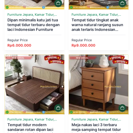
Furniture Jepara, Kamar Tidur,
Furniture Jepara, Kamar Tidur,
Tempat Tidur
Dipan minimalis katu jati tua
Tempat Tidur
Tempat tidur tingkat anak
tempat tidur terbaru dengan
warna natural ranjang susun
laci Indonesian Furniture
anak terlaris Indonesian
Furniture
Regular Price
Regular Price
Rp
6.000.000
Rp
9.000.000
Furniture Jepara, Kamar Tidur,
Furniture Jepara, Kamar Tidur,
Tempat Tidur
Tempat tidur modern
Tempat Tidur
Meja nakas laci 3 terbaru
sandaran rotan dipan laci
meja samping tempat tidur