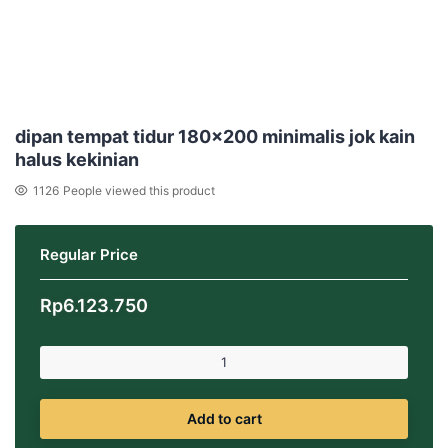
dipan tempat tidur 180×200 minimalis jok kain
halus kekinian
1126
People viewed this product
Regular Price
Rp
6.123.750
Add to cart