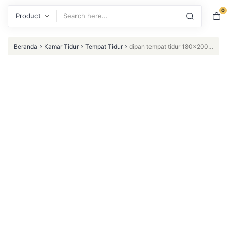
0
Search
›
›
›
Beranda
Kamar Tidur
Tempat Tidur
dipan tempat tidur 180×200
minimalis jok kain halus kekinian