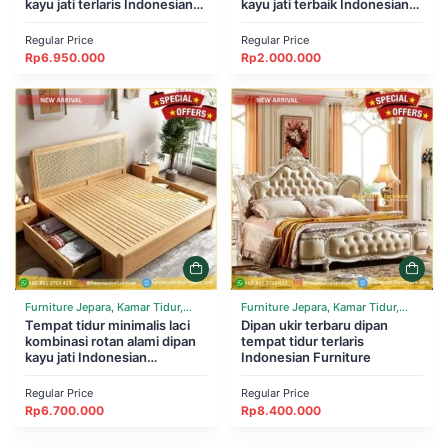
kayu jati terlaris Indonesian
kayu jati terbaik Indonesian
Furniture
Furniture
Regular Price
Regular Price
Rp
6.950.000
Rp
2.000.000
Furniture Jepara, Kamar Tidur,
Furniture Jepara, Kamar Tidur,
Tempat Tidur
Tempat tidur minimalis laci
Tempat Tidur
Dipan ukir terbaru dipan
kombinasi rotan alami dipan
tempat tidur terlaris
kayu jati Indonesian
Indonesian Furniture
Furniture
Regular Price
Regular Price
Rp
6.700.000
Rp
8.400.000