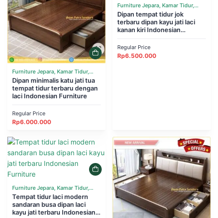
Furniture Jepara, Kamar Tidur,
Tempat Tidur
Dipan tempat tidur jok
terbaru dipan kayu jati laci
kanan kiri Indonesian
Furniture
Regular Price
Rp
6.500.000
Furniture Jepara, Kamar Tidur,
Tempat Tidur
Dipan minimalis katu jati tua
tempat tidur terbaru dengan
laci Indonesian Furniture
Regular Price
Rp
6.000.000
Furniture Jepara, Kamar Tidur,
Tempat Tidur
Tempat tidur laci modern
sandaran busa dipan laci
kayu jati terbaru Indonesian