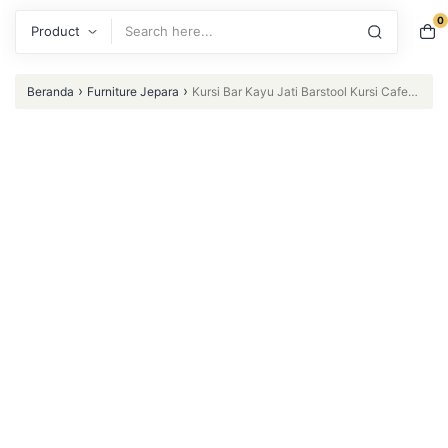
0
Search
›
›
Beranda
Furniture Jepara
Kursi Bar Kayu Jati Barstool Kursi Cafe
Rotan Dudukan Jok