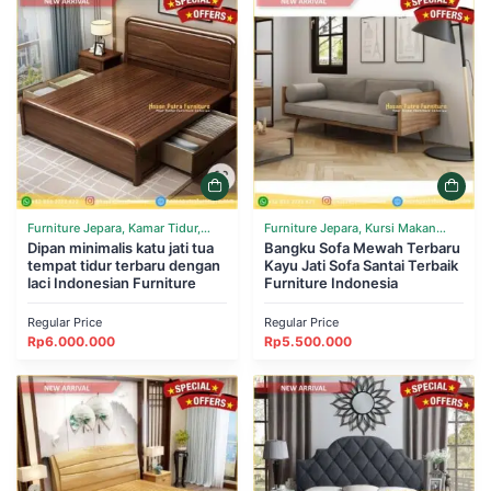
Furniture Jepara, Kamar Tidur,
Furniture Jepara, Kursi Makan
Tempat Tidur
Dipan minimalis katu jati tua
Cafe Resto, Ruang Tamu, Sofa
Bangku Sofa Mewah Terbaru
tempat tidur terbaru dengan
Kayu Jati Sofa Santai Terbaik
laci Indonesian Furniture
Furniture Indonesia
Regular Price
Regular Price
Rp
6.000.000
Rp
5.500.000