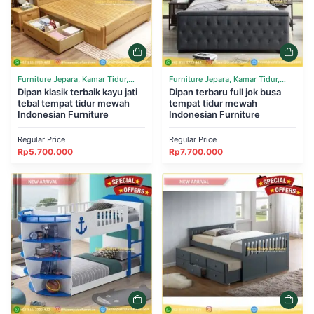
Furniture Jepara, Kamar Tidur,
Furniture Jepara, Kamar Tidur,
Tempat Tidur
Dipan klasik terbaik kayu jati
Tempat Tidur
Dipan terbaru full jok busa
tebal tempat tidur mewah
tempat tidur mewah
Indonesian Furniture
Indonesian Furniture
Regular Price
Regular Price
Rp
5.700.000
Rp
7.700.000