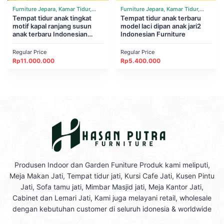
Furniture Jepara, Kamar Tidur,
Furniture Jepara, Kamar Tidur,
Tempat Tidur
Tempat tidur anak tingkat
Tempat Tidur
Tempat tidur anak terbaru
motif kapal ranjang susun
model laci dipan anak jari2
anak terbaru Indonesian
Indonesian Furniture
Furniture
Regular Price
Regular Price
Rp
11.000.000
Rp
5.400.000
Produsen Indoor dan Garden Funiture Produk kami meliputi,
Meja Makan Jati, Tempat tidur jati, Kursi Cafe Jati, Kusen Pintu
Jati, Sofa tamu jati, Mimbar Masjid jati, Meja Kantor Jati,
Cabinet dan Lemari Jati, Kami juga melayani retail, wholesale
dengan kebutuhan customer di seluruh idonesia & worldwide