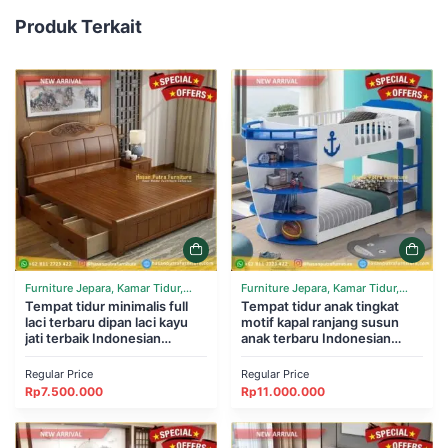
Produk Terkait
Furniture Jepara, Kamar Tidur,
Furniture Jepara, Kamar Tidur,
Tempat Tidur
Tempat tidur minimalis full
Tempat Tidur
Tempat tidur anak tingkat
laci terbaru dipan laci kayu
motif kapal ranjang susun
jati terbaik Indonesian
anak terbaru Indonesian
Furniture
Furniture
Regular Price
Regular Price
Rp
7.500.000
Rp
11.000.000