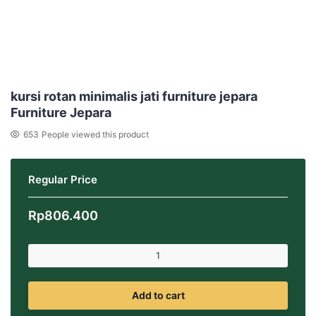
kursi rotan minimalis jati furniture jepara
Furniture Jepara
653
People viewed this product
Regular Price
Rp
806.400
Add to cart