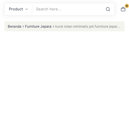
0
Search
›
›
Beranda
Furniture Jepara
kursi rotan minimalis jati furniture jepara
Furniture Jepara