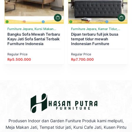
Furniture Jepara, Kursi Makan
Furniture Jepara, Kamar Tidur,
Cafe Resto, Ruang Tamu, Sofa
Bangku Sofa Mewah Terbaru
Tempat Tidur
Dipan terbaru full jok busa
Kayu Jati Sofa Santai Terbaik
tempat tidur mewah
Furniture Indonesia
Indonesian Furniture
Regular Price
Regular Price
Rp
5.500.000
Rp
7.700.000
Produsen Indoor dan Garden Funiture Produk kami meliputi,
Meja Makan Jati, Tempat tidur jati, Kursi Cafe Jati, Kusen Pintu