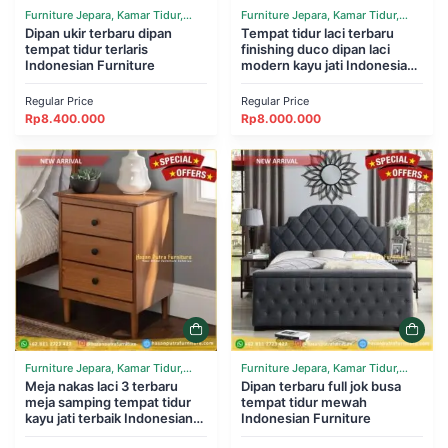
Furniture Jepara, Kamar Tidur,
Furniture Jepara, Kamar Tidur,
Tempat Tidur
Dipan ukir terbaru dipan
Tempat Tidur
Tempat tidur laci terbaru
tempat tidur terlaris
finishing duco dipan laci
Indonesian Furniture
modern kayu jati Indonesian
Furniture
Regular Price
Regular Price
Rp
8.400.000
Rp
8.000.000
Furniture Jepara, Kamar Tidur,
Furniture Jepara, Kamar Tidur,
Tempat Tidur
Meja nakas laci 3 terbaru
Tempat Tidur
Dipan terbaru full jok busa
meja samping tempat tidur
tempat tidur mewah
kayu jati terbaik Indonesian
Indonesian Furniture
Furniture