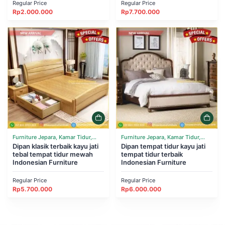
Regular Price
Regular Price
Rp
2.000.000
Rp
7.700.000
Furniture Jepara, Kamar Tidur,
Furniture Jepara, Kamar Tidur,
Tempat Tidur
Dipan klasik terbaik kayu jati
Tempat Tidur
Dipan tempat tidur kayu jati
tebal tempat tidur mewah
tempat tidur terbaik
Indonesian Furniture
Indonesian Furniture
Regular Price
Regular Price
Rp
5.700.000
Rp
6.000.000