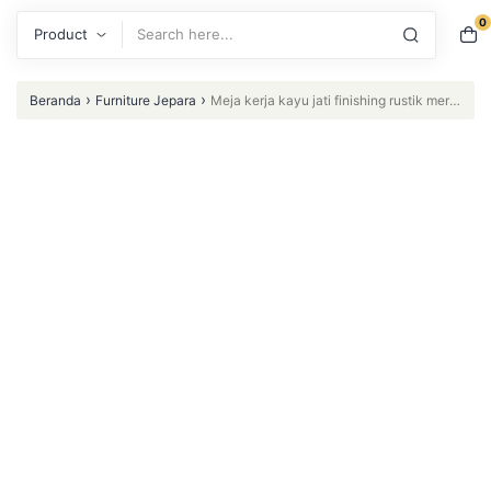
0
Search
›
›
Beranda
Furniture Jepara
Meja kerja kayu jati finishing rustik merja
direktur Furniture Jepara