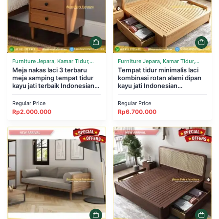
Furniture Jepara, Kamar Tidur,
Furniture Jepara, Kamar Tidur,
Tempat Tidur
Meja nakas laci 3 terbaru
Tempat Tidur
Tempat tidur minimalis laci
meja samping tempat tidur
kombinasi rotan alami dipan
kayu jati terbaik Indonesian
kayu jati Indonesian
Furniture
Furniture
Regular Price
Regular Price
Rp
2.000.000
Rp
6.700.000