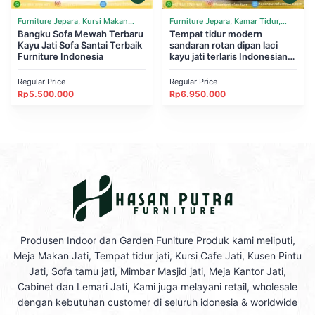
Furniture Jepara, Kursi Makan
Furniture Jepara, Kamar Tidur,
Cafe Resto, Ruang Tamu, Sofa
Bangku Sofa Mewah Terbaru
Tempat Tidur
Tempat tidur modern
Kayu Jati Sofa Santai Terbaik
sandaran rotan dipan laci
Furniture Indonesia
kayu jati terlaris Indonesian
Furniture
Regular Price
Regular Price
Rp
5.500.000
Rp
6.950.000
Produsen Indoor dan Garden Funiture Produk kami meliputi,
Meja Makan Jati, Tempat tidur jati, Kursi Cafe Jati, Kusen Pintu
Jati, Sofa tamu jati, Mimbar Masjid jati, Meja Kantor Jati,
Cabinet dan Lemari Jati, Kami juga melayani retail, wholesale
dengan kebutuhan customer di seluruh idonesia & worldwide