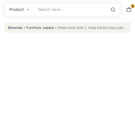
0
Search
›
›
Beranda
Furniture Jepara
Meja kerja leter L meja kantor kayu jati
terbaik