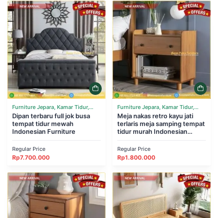
Furniture Jepara, Kamar Tidur,
Furniture Jepara, Kamar Tidur,
Tempat Tidur
Dipan terbaru full jok busa
Tempat Tidur
Meja nakas retro kayu jati
tempat tidur mewah
terlaris meja samping tempat
Indonesian Furniture
tidur murah Indonesian
Furniture
Regular Price
Regular Price
Rp
7.700.000
Rp
1.800.000