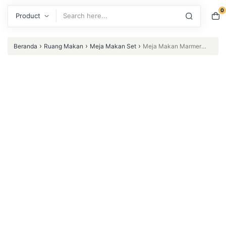
0
Search
›
›
›
Beranda
Ruang Makan
Meja Makan Set
Meja Makan Marmer
Kursi 6 Jati Mewah