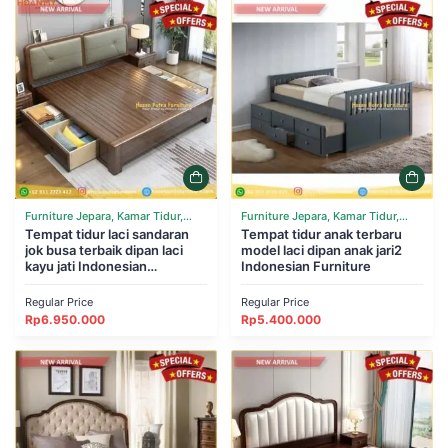
Furniture Jepara, Kamar Tidur,
Furniture Jepara, Kamar Tidur,
Tempat Tidur
Tempat tidur laci sandaran
Tempat Tidur
Tempat tidur anak terbaru
jok busa terbaik dipan laci
model laci dipan anak jari2
kayu jati Indonesian
Indonesian Furniture
Furniture
Regular Price
Regular Price
Rp
6.950.000
Rp
5.400.000