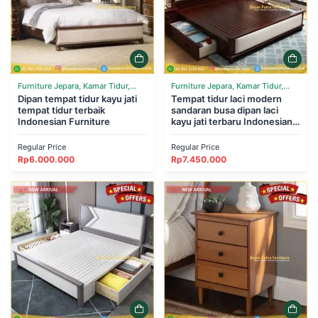
Furniture Jepara, Kamar Tidur,
Furniture Jepara, Kamar Tidur,
Tempat Tidur
Dipan tempat tidur kayu jati
Tempat Tidur
Tempat tidur laci modern
tempat tidur terbaik
sandaran busa dipan laci
Indonesian Furniture
kayu jati terbaru Indonesian
Furniture
Regular Price
Regular Price
Rp
6.000.000
Rp
7.450.000