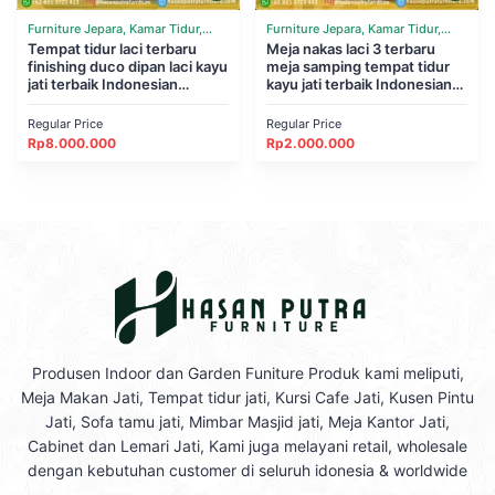
Furniture Jepara, Kamar Tidur,
Furniture Jepara, Kamar Tidur,
Tempat Tidur
Tempat tidur laci terbaru
Tempat Tidur
Meja nakas laci 3 terbaru
finishing duco dipan laci kayu
meja samping tempat tidur
jati terbaik Indonesian
kayu jati terbaik Indonesian
Furniture
Furniture
Regular Price
Regular Price
Rp
8.000.000
Rp
2.000.000
Produsen Indoor dan Garden Funiture Produk kami meliputi,
Meja Makan Jati, Tempat tidur jati, Kursi Cafe Jati, Kusen Pintu
Jati, Sofa tamu jati, Mimbar Masjid jati, Meja Kantor Jati,
Cabinet dan Lemari Jati, Kami juga melayani retail, wholesale
dengan kebutuhan customer di seluruh idonesia & worldwide