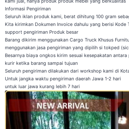
kami jual, hanya produk produk mebel yang berkualitas
Informasi Pengiriman
Seluruh iklan produk kami, berat dihitung 100 gram seba
Kita kirimkan Dokumen Invoice dahulu yang berisi Kode
support pengiriman Produk besar
Barang dikirim menggunakan Cargo Truck Khusus Furniture
menggunakan jasa pengiriman yang dipilih si tokped (sicep
Besarnya biaya ongkos kirim sesuai kesepakatan antara p
kurir ketika barang sampai tujuan
Seluruh pengiriman dilakukan dari workshop kami di Ko
Untuk jangka waktu pengiriman daerah Jawa 1-2 hari
untuk luar jawa kurang lebih 7 hari