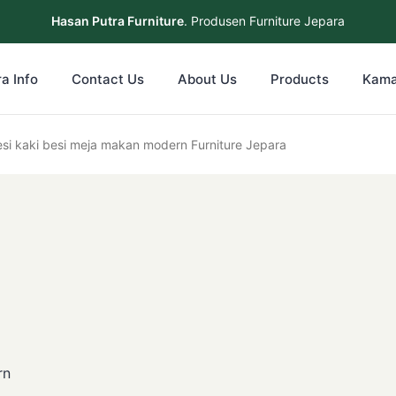
Hasan Putra Furniture
. Produsen Furniture Jepara
a Info
Contact Us
About Us
Products
Kama
i kaki besi meja makan modern Furniture Jepara
rn