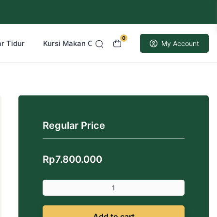
0
r Tidur
Kursi Makan Cafe Resto
Kusen Pintu Jati
My Account
Regular Price
Rp
7.800.000
Add to cart