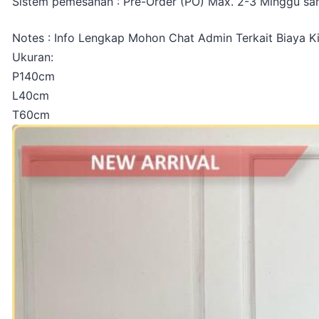
Sistem pemesanan : Pre-Order (PO) Max. 2-3 Minggu sam
Notes : Info Lengkap Mohon Chat Admin Terkait Biaya K
Ukuran:
P140cm
L40cm
T60cm