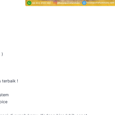
 )
 terbaik !
istem
oice
a