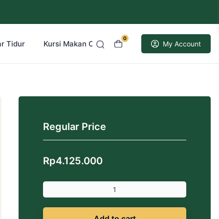
0
r Tidur
Kursi Makan Cafe Resto
Kusen Pintu Jati
My Account
Regular Price
Rp
4.125.000
Add to cart