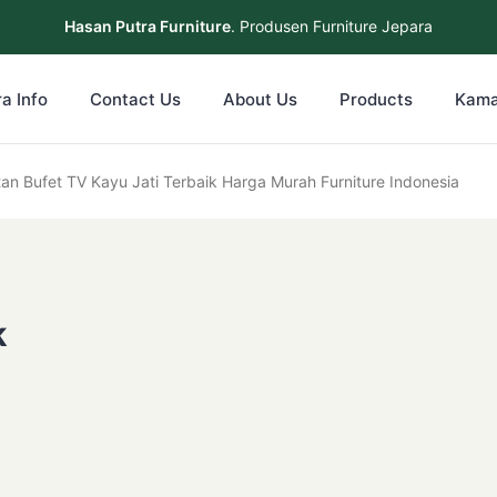
Hasan Putra Furniture
. Produsen Furniture Jepara
a Info
Contact Us
About Us
Products
Kama
an Bufet TV Kayu Jati Terbaik Harga Murah Furniture Indonesia
k