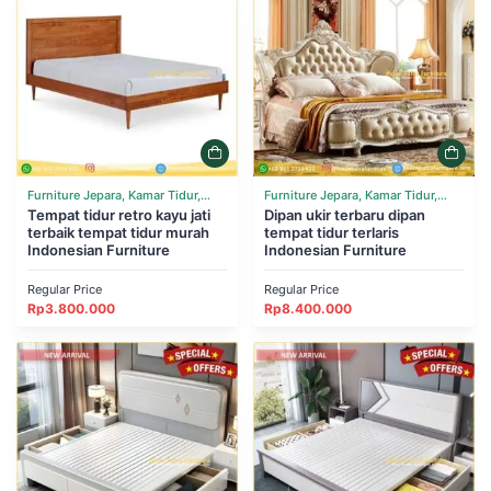
Furniture Jepara, Kamar Tidur,
Furniture Jepara, Kamar Tidur,
Tempat Tidur
Tempat tidur retro kayu jati
Tempat Tidur
Dipan ukir terbaru dipan
terbaik tempat tidur murah
tempat tidur terlaris
Indonesian Furniture
Indonesian Furniture
Regular Price
Regular Price
Rp
3.800.000
Rp
8.400.000