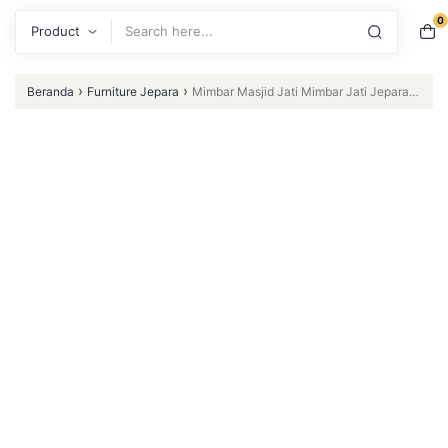
0
Search
›
›
Beranda
Furniture Jepara
Mimbar Masjid Jati Mimbar Jati Jepara
Mimbar Ukir Jepara Mimbar Podium