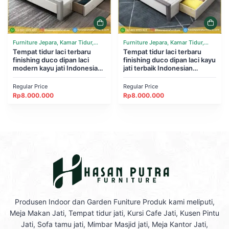
Furniture Jepara, Kamar Tidur,
Furniture Jepara, Kamar Tidur,
Tempat Tidur
Tempat tidur laci terbaru
Tempat Tidur
Tempat tidur laci terbaru
finishing duco dipan laci
finishing duco dipan laci kayu
modern kayu jati Indonesian
jati terbaik Indonesian
Furniture
Furniture
Regular Price
Regular Price
Rp
8.000.000
Rp
8.000.000
Produsen Indoor dan Garden Funiture Produk kami meliputi,
Meja Makan Jati, Tempat tidur jati, Kursi Cafe Jati, Kusen Pintu
Jati, Sofa tamu jati, Mimbar Masjid jati, Meja Kantor Jati,