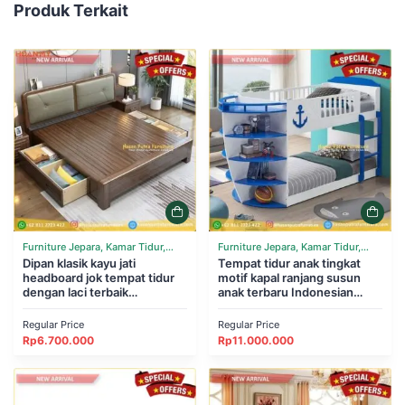
Produk Terkait
Furniture Jepara, Kamar Tidur,
Furniture Jepara, Kamar Tidur,
Tempat Tidur
Dipan klasik kayu jati
Tempat Tidur
Tempat tidur anak tingkat
headboard jok tempat tidur
motif kapal ranjang susun
dengan laci terbaik
anak terbaru Indonesian
Indonesian Furniture
Furniture
Regular Price
Regular Price
Rp
6.700.000
Rp
11.000.000