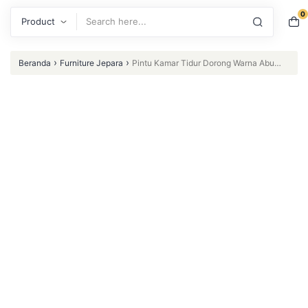
0
Search
›
›
Beranda
Furniture Jepara
Pintu Kamar Tidur Dorong Warna Abu
Abu Kusen Pintu Kayu Mahogny Murah