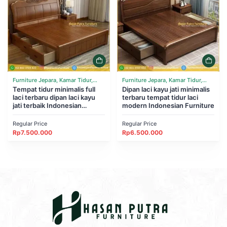
Furniture Jepara, Kamar Tidur,
Furniture Jepara, Kamar Tidur,
Tempat Tidur
Tempat tidur minimalis full
Tempat Tidur
Dipan laci kayu jati minimalis
laci terbaru dipan laci kayu
terbaru tempat tidur laci
jati terbaik Indonesian
modern Indonesian Furniture
Furniture
Regular Price
Regular Price
Rp
7.500.000
Rp
6.500.000