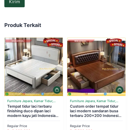
Produk Terkait
Furniture Jepara, Kamar Tidur,
Furniture Jepara, Kamar Tidur,
Tempat Tidur
Tempat tidur laci terbaru
Tempat Tidur
Custom order tempat tidur
finishing duco dipan laci
laci modern sandaran busa
modern kayu jati Indonesian
terbaru 200×200 Indonesian
Furniture
Furniture
Regular Price
Regular Price