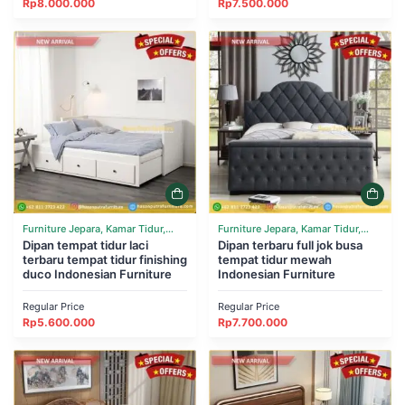
Rp
8.000.000
Rp
7.500.000
Furniture Jepara, Kamar Tidur,
Furniture Jepara, Kamar Tidur,
Tempat Tidur
Dipan tempat tidur laci
Tempat Tidur
Dipan terbaru full jok busa
terbaru tempat tidur finishing
tempat tidur mewah
duco Indonesian Furniture
Indonesian Furniture
Regular Price
Regular Price
Rp
5.600.000
Rp
7.700.000