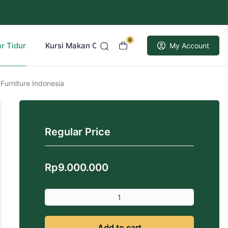
0
r Tidur
Kursi Makan Cafe Resto
Kusen Pintu Jati
My Account
 Furniture Indonesia
Regular Price
Rp
9.000.000
Add to cart