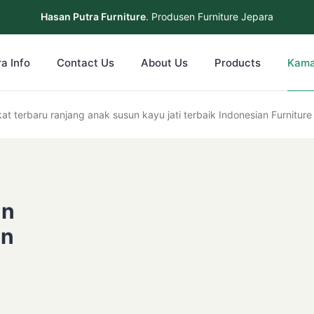
Hasan Putra Furniture
. Produsen Furniture Jepara
a Info
Contact Us
About Us
Products
Kama
at terbaru ranjang anak susun kayu jati terbaik Indonesian Furniture
un
an