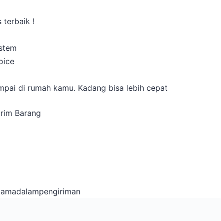
 terbaik !
istem
oice
a
pai di rumah kamu. Kadang bisa lebih cepat
irim Barang
lamadalampengiriman