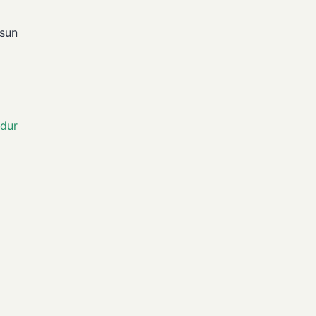
usun
dur