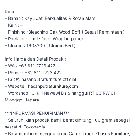
Detail :
– Bahan : Kayu Jati Berkualitas & Rotan Alami
– Kain : –
– Finishing :Bleaching Oak Wood Doff ( Sesuai Permintaan )
– Packing : single face, Wraping paper
– Ukuran : 160×200 ( Ukuran Bed )
Info Harga dan Detail Produk :
– WA : +62 811 2723 422
– Phone : +62 811 2723 422
– IG : @ hasanputrafurniture.official
– Website : hasanputrafurniture,com
– Workshop : Jl.KH Nawawi Ds.Sinanggul RT 03 RW 01
Mlonggo, Jepara
***INFORMASI PENGIRIMAN***
– Seluruh iklan produk kami, berat dihitung 100 gram sebagai
syarat di Tokopedia
– Barang dikirim menggunakan Cargo Truck Khusus Furniture,