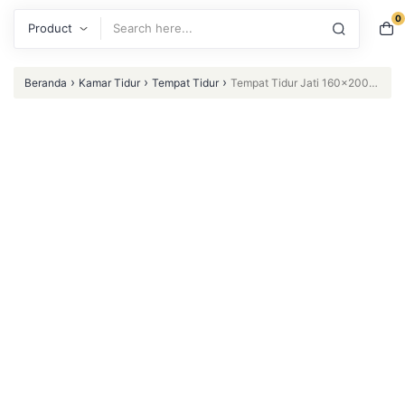
0
Search
›
›
›
Beranda
Kamar Tidur
Tempat Tidur
Tempat Tidur Jati 160×200
Kombinasi Rotan Dipan Minimalis Dipan Jati