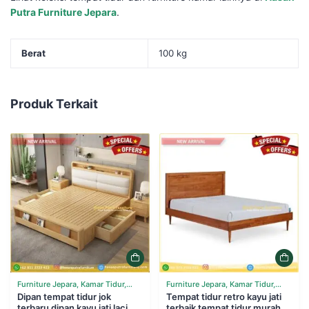
Putra Furniture Jepara
.
Berat
100 kg
Produk Terkait
Furniture Jepara, Kamar Tidur,
Furniture Jepara, Kamar Tidur,
Tempat Tidur
Dipan tempat tidur jok
Tempat Tidur
Tempat tidur retro kayu jati
terbaru dipan kayu jati laci
terbaik tempat tidur murah