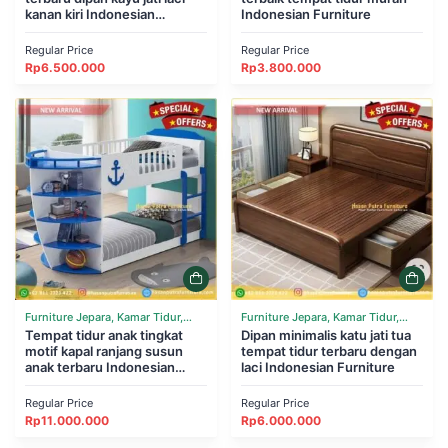
kanan kiri Indonesian
Indonesian Furniture
Furniture
Regular Price
Regular Price
Rp
6.500.000
Rp
3.800.000
Furniture Jepara, Kamar Tidur,
Furniture Jepara, Kamar Tidur,
Tempat Tidur
Tempat tidur anak tingkat
Tempat Tidur
Dipan minimalis katu jati tua
motif kapal ranjang susun
tempat tidur terbaru dengan
anak terbaru Indonesian
laci Indonesian Furniture
Furniture
Regular Price
Regular Price
Rp
11.000.000
Rp
6.000.000