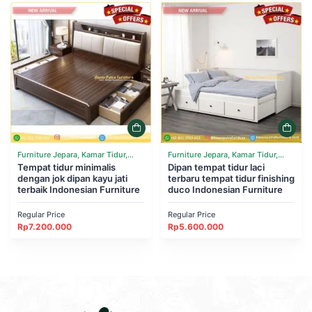
Furniture Jepara, Kamar Tidur,
Furniture Jepara, Kamar Tidur,
Tempat Tidur
Tempat tidur minimalis
Tempat Tidur
Dipan tempat tidur laci
dengan jok dipan kayu jati
terbaru tempat tidur finishing
terbaik Indonesian Furniture
duco Indonesian Furniture
Regular Price
Regular Price
Rp
7.200.000
Rp
5.600.000