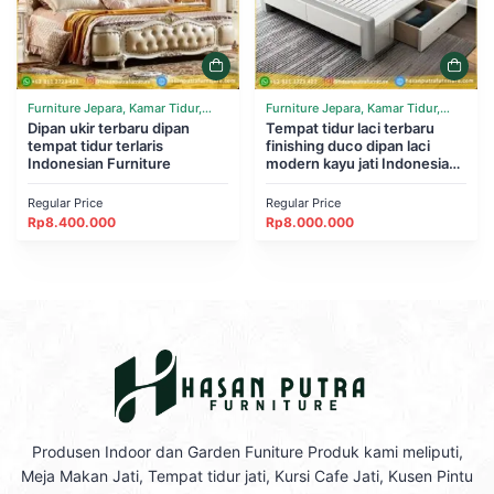
Furniture Jepara, Kamar Tidur,
Furniture Jepara, Kamar Tidur,
Tempat Tidur
Dipan ukir terbaru dipan
Tempat Tidur
Tempat tidur laci terbaru
tempat tidur terlaris
finishing duco dipan laci
Indonesian Furniture
modern kayu jati Indonesian
Furniture
Regular Price
Regular Price
Rp
8.400.000
Rp
8.000.000
Produsen Indoor dan Garden Funiture Produk kami meliputi,
Meja Makan Jati, Tempat tidur jati, Kursi Cafe Jati, Kusen Pintu