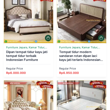
Furniture Jepara, Kamar Tidur,
Furniture Jepara, Kamar Tidur,
Tempat Tidur
Dipan tempat tidur kayu jati
Tempat Tidur
Tempat tidur modern
tempat tidur terbaik
sandaran rotan dipan laci
Indonesian Furniture
kayu jati terlaris Indonesian
Furniture
Regular Price
Regular Price
Rp
6.000.000
Rp
6.950.000