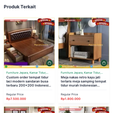
Produk Terkait
Furniture Jepara, Kamar Tidur,
Furniture Jepara, Kamar Tidur,
Tempat Tidur
Custom order tempat tidur
Tempat Tidur
Meja nakas retro kayu jati
laci modern sandaran busa
terlaris meja samping tempat
terbaru 200×200 Indonesian
tidur murah Indonesian
Furniture
Furniture
Regular Price
Regular Price
Rp
7.500.000
Rp
1.800.000