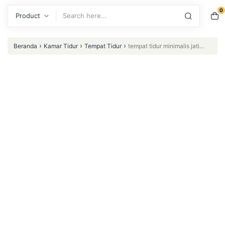
0
Search
›
›
›
Beranda
Kamar Tidur
Tempat Tidur
tempat tidur minimalis jati
newah Furniture Jepara