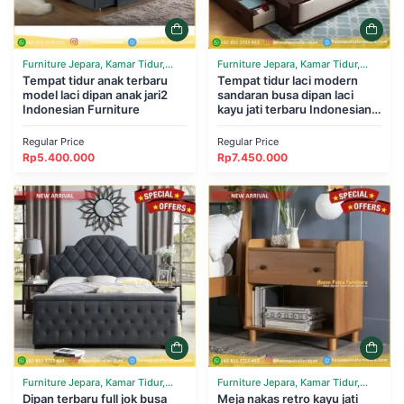
Furniture Jepara, Kamar Tidur,
Furniture Jepara, Kamar Tidur,
Tempat Tidur
Tempat tidur anak terbaru
Tempat Tidur
Tempat tidur laci modern
model laci dipan anak jari2
sandaran busa dipan laci
Indonesian Furniture
kayu jati terbaru Indonesian
Furniture
Regular Price
Regular Price
Rp
5.400.000
Rp
7.450.000
Furniture Jepara, Kamar Tidur,
Furniture Jepara, Kamar Tidur,
Tempat Tidur
Dipan terbaru full jok busa
Tempat Tidur
Meja nakas retro kayu jati