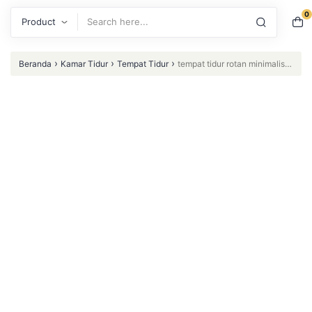
0
Search
›
›
›
Beranda
Kamar Tidur
Tempat Tidur
tempat tidur rotan minimalis
kayu jati simple modern new costum desing