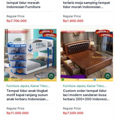
tempat tidur mewah
terlaris meja samping tempat
Indonesian Furniture
tidur murah Indonesian
Furniture
Regular Price
Regular Price
Rp
7.700.000
Rp
1.800.000
Furniture Jepara, Kamar Tidur,
Furniture Jepara, Kamar Tidur,
Tempat Tidur
Tempat tidur anak tingkat
Tempat Tidur
Custom order tempat tidur
motif kapal ranjang susun
laci modern sandaran busa
anak terbaru Indonesian
terbaru 200×200 Indonesian
Furniture
Furniture
Regular Price
Regular Price
Rp
11.000.000
Rp
7.500.000