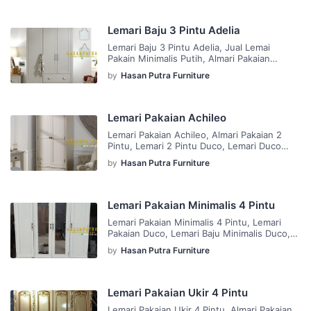
Andin : Bahan Baku : Kayu Mahoni Oven
Finishing : Duco Putih Kain : – Ukuran :180 x
55 X 250 Kelengkapan : 1 Lemari Pakain 3
Lemari Baju 3 Pintu Adelia
Pintu Lihat […]
Lemari Baju 3 Pintu Adelia, Jual Lemai
Pakain Minimalis Putih, Almari Pakaian
Minimalis Duco, Model Lemari Pakaian 3
by
Hasan Putra Furniture
Pintu, Jual Almari Berkualitas Detail Produk
Furniture Lemari Baju 3 Pintu Adelia : Bahan
Baku : Kayu Mahoni Oven Finishing : Duco
Putih Kain : – Ukuran :160 x 55 X 210
Lemari Pakaian Achileo
Kelengkapan : 1 Lemari Pakain […]
Lemari Pakaian Achileo, Almari Pakaian 2
Pintu, Lemari 2 Pintu Duco, Lemari Duco
Putih, Jual Lemari Pintu 2 , Model Lemari
by
Hasan Putra Furniture
Pintu 2 Detail Produk Furniture Lemari
Pakaian Achileo : Bahan Baku : Kayu Mahoni
Oven Finishing : Duco Putih Kain : – Ukuran
:110 x 55 X 210 Kelengkapan : 1 Lemari
Lemari Pakaian Minimalis 4 Pintu
Pakain 2 […]
Lemari Pakaian Minimalis 4 Pintu, Lemari
Pakaian Duco, Lemari Baju Minimalis Duco,
Lemari Modern, Mebel Jepara, Furniture
by
Hasan Putra Furniture
Jepara Spesifikasi Lemari Pakaian Minimalis
4 Pintu : Bahan Baku : Kayu Jati Berkualitas
Finishing : Duco Putih Desain : Lemari
Minimalis Ukuran : Panjang 200 cm x Lebar
Lemari Pakaian Ukir 4 Pintu
60 cm x Tinggi 210 cm Kelengkapan : 1 […]
Lemari Pakaian Ukir 4 Pintu, Almari Pakaian