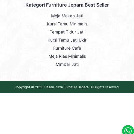
Kategori Furniture Jepara Best Seller
Meja Makan Jati
Kursi Tamu Minimalis
Tempat Tidur Jati
Kursi Tamu Jati Ukir
Furniture Cafe
Meja Rias Minimalis
Mimbar Jati
Copyright © 2026
Hasan Putra Furniture Jepara
. All rights reserved.