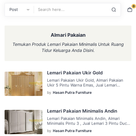
0
Search
Almari Pakaian
Temukan Produk Lemari Pakaian Minimalis Untuk Ruang
Tidur Keluarga Anda Disini.
Lemari Pakaian Ukir Gold
Lemari Pakaian Ukir Gold, Almari Pakaian
Ukir 5 Pintu Warna Emas, Jual Lemari
Pakaian Mewah Pintu 5 , Model Almari
by
Hasan Putra Furniture
Pakaian Ukir Mewah Detail Produk Furniture
Lemari Pakaian Ukir Gold : Bahan Baku :
Kayu Mahoni Oven Finishing : Duco GOld
Kain : – Ukuran :200 x 55 X 250
Lemari Pakaian Minimalis Andin
Kelengkapan : 1 Lemari Pakain […]
Lemari Pakaian Minimalis Andin, Almari
Minimalis Pintu 3 , Jual Lemari 3 Pintu Duco
Putih, Model Lemari Pakaian Terbaru Detail
by
Hasan Putra Furniture
Produk Furniture Lemari Pakaian Minimalis