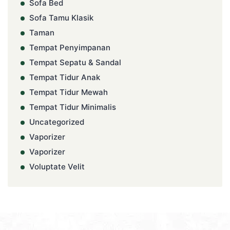
Sofa Bed
Sofa Tamu Klasik
Taman
Tempat Penyimpanan
Tempat Sepatu & Sandal
Tempat Tidur Anak
Tempat Tidur Mewah
Tempat Tidur Minimalis
Uncategorized
Vaporizer
Vaporizer
Voluptate Velit