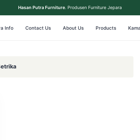
Hasan Putra Furniture
. Produsen Furniture Jepara
a Info
Contact Us
About Us
Products
Kama
etrika