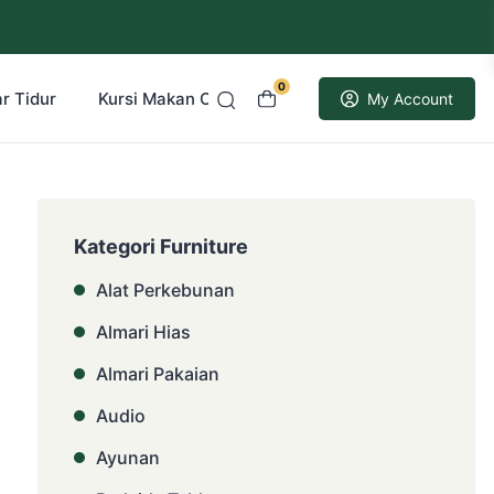
0
r Tidur
Kursi Makan Cafe Resto
Kusen Pintu Jati
My Account
Kategori Furniture
Alat Perkebunan
Almari Hias
Almari Pakaian
Audio
Ayunan