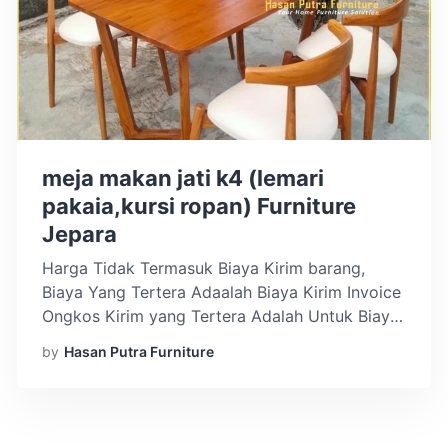
meja makan jati k4 (lemari
pakaia,kursi ropan) Furniture
Jepara
Harga Tidak Termasuk Biaya Kirim barang,
Biaya Yang Tertera Adaalah Biaya Kirim Invoice
Ongkos Kirim yang Tertera Adalah Untuk Biaya
Kirim Invoice Menerima Custom Desain Sesuai
by
Hasan Putra Furniture
Dengan Keinginan Anda Sistem pemesanan :
Pre-Order (PO) Max. 2-3 Minggu sampai di
rumah kamu. Kadang bisa lebih cepat Notes :
Mohon Chat Admin Terkait Biaya Kirim Barang