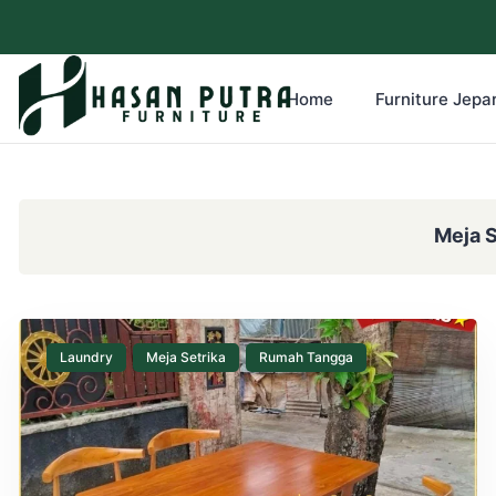
Home
Furniture Jepar
Meja S
Laundry
Meja Setrika
Rumah Tangga