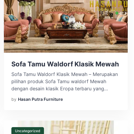
Sofa Tamu Waldorf Klasik Mewah
Sofa Tamu Waldorf Klasik Mewah – Merupakan
pilihan produk Sofa Tamu waldorf Mewah
dengan desain klasik Eropa terbaru yang
sedang trend saat ini. Kemewahan ruang tamu
by
Hasan Putra Furniture
rumah anda akan sangat sempurna jika Sofa
Tamu Waldorf Klasik Mewah sudah anda
terapkan disana. Terbuat dengan material
Berkualitas kayu jati perhutani pilihan, produk
ini sangat kokoh dan tahan […]
Uncategorized