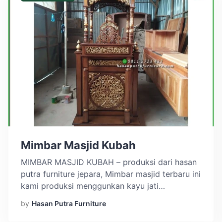
Mimbar Masjid Kubah
MIMBAR MASJID KUBAH – produksi dari hasan
putra furniture jepara, Mimbar masjid terbaru ini
kami produksi menggunkan kayu jati
berkualitas tinggi. Perlengkapan masjid ini
by
Hasan Putra Furniture
dilengkapi dengan aksen ukiran kaligrafi, selain
itu juga dilengkapi dengan ukiran khas dari