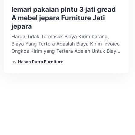
lemari pakaian pintu 3 jati gread
A mebel jepara Furniture Jati
jepara
Harga Tidak Termasuk Biaya Kirim barang,
Biaya Yang Tertera Adaalah Biaya Kirim Invoice
Ongkos Kirim yang Tertera Adalah Untuk Biaya
Kirim Invoice Menerima Custom Desain Sesuai
by
Hasan Putra Furniture
Dengan Keinginan Anda Sistem pemesanan :
Pre-Order (PO) Max. 2-3 Minggu sampai di
rumah kamu. Kadang bisa lebih cepat Notes :
Mohon Chat Admin Terkait Biaya Kirim Barang
DESKRIPSI […]