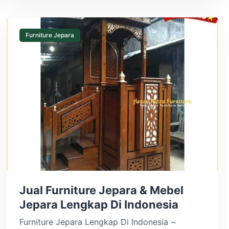
Bahan Baku : Kayu Jati Pilihan & Mahogani
Pilihan Desain : Modern Kursi Finishing : Duco /
Natural […]
Furniture Jepara
Jual Furniture Jepara & Mebel
Jepara Lengkap Di Indonesia
Furniture Jepara Lengkap Di Indonesia ~