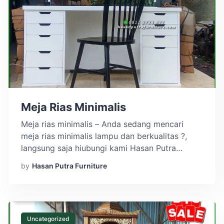
Meja Rias Minimalis
Meja rias minimalis – Anda sedang mencari
meja rias minimalis lampu dan berkualitas ?,
langsung saja hiubungi kami Hasan Putra
Furniture tidak perlu lama lama lagi order
by
Hasan Putra Furniture
sekarang juga agar tidak mengantri untuk
mendapatkan meja rias lampu, order di toko
meuble jepara berkualitas Hasan Putra furiture,
meja rias lampu banyak di gunakan untuk make
up […]
Uncategorized