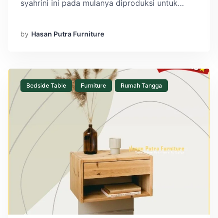
syahrini ini pada mulanya diproduksi untuk
komoditi exports. Tetapi untuk saat ini sudah
banyak customer indonesia yang menggunakan
by
Hasan Putra Furniture
produk Mebel Jati kursi syahrini ini untuk
memenuhi kebutuhan interior ataupun exterior.
Semenjak artis indonesia ternama syahrini
menggunakan produk ini diindonesia […]
Bedside Table
Furniture
Rumah Tangga