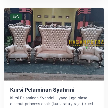
pengrajin jepara. Sudah dapat dipastikan
tampilan produk mimbar kami sangat menarik
dan bagus, dijamin tidak akan kecewa dengan
Sofa
[…]
Kursi Pelaminan Syahrini
Kursi Pelaminan Syahrini – yang juga biasa
disebut princess chair (kursi ratu / raja ) kursi