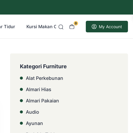
0
r Tidur
Kursi Makan Cafe Resto
Kusen Pintu Jati
My Account
Kategori Furniture
Alat Perkebunan
Almari Hias
Almari Pakaian
Audio
Ayunan