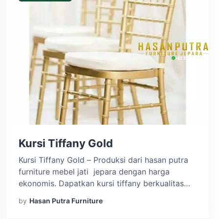
Kursi Tiffany Gold
Kursi Tiffany Gold – Produksi dari hasan putra
furniture mebel jati jepara dengan harga
ekonomis. Dapatkan kursi tiffany berkualitas
dengan harga ekonomis dan tentunya kami juga
by
Hasan Putra Furniture
menyediakan harga grosir untuk pengambilan
partai banyak. Berikut spesifikasi Kursi Tiffany: