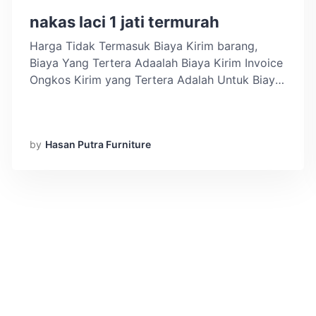
nakas laci 1 jati termurah
Harga Tidak Termasuk Biaya Kirim barang,
Biaya Yang Tertera Adaalah Biaya Kirim Invoice
Ongkos Kirim yang Tertera Adalah Untuk Biaya
Kirim Invoice Menerima Custom Desain Sesuai
Dengan Keinginan Anda Sistem pemesanan :
Pre-Order (PO) Max. 2-3 Minggu sampai di
by
Hasan Putra Furniture
rumah kamu. Kadang bisa lebih cepat Notes :
Mohon Chat Admin Terkait Biaya Kirim Barang
DESKRIPSI […]