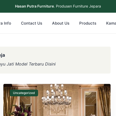
Hasan Putra Furniture
. Produsen Furniture Jepara
a Info
Contact Us
About Us
Products
Kama
ja
yu Jati Model Terbaru Disini
Uncategorized