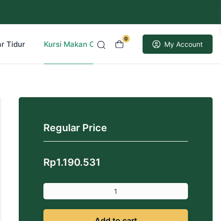
0
r Tidur
Kursi Makan Cafe Resto
Kusen Pintu Jati
My Account
Regular Price
Rp
1.190.531
Add to cart