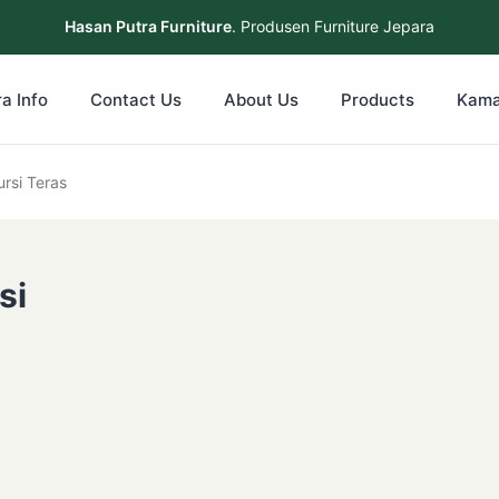
Hasan Putra Furniture
. Produsen Furniture Jepara
a Info
Contact Us
About Us
Products
Kama
akan Kayu Jati Kursi Cafe Kursi Teras
si