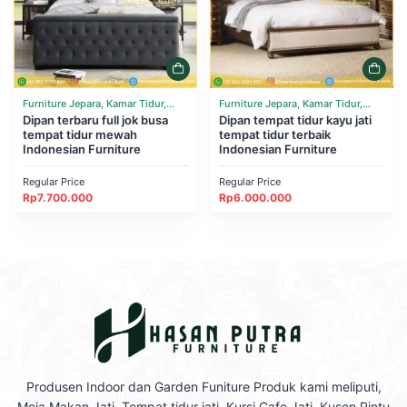
Furniture Jepara, Kamar Tidur,
Furniture Jepara, Kamar Tidur,
Tempat Tidur
Dipan terbaru full jok busa
Tempat Tidur
Dipan tempat tidur kayu jati
tempat tidur mewah
tempat tidur terbaik
Indonesian Furniture
Indonesian Furniture
Regular Price
Regular Price
Rp
7.700.000
Rp
6.000.000
Produsen Indoor dan Garden Funiture Produk kami meliputi,
Meja Makan Jati, Tempat tidur jati, Kursi Cafe Jati, Kusen Pintu