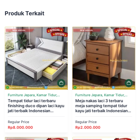
Produk Terkait
Furniture Jepara, Kamar Tidur,
Furniture Jepara, Kamar Tidur,
Tempat Tidur
Tempat tidur laci terbaru
Tempat Tidur
Meja nakas laci 3 terbaru
finishing duco dipan laci kayu
meja samping tempat tidur
jati terbaik Indonesian
kayu jati terbaik Indonesian
Furniture
Furniture
Regular Price
Regular Price
Rp
8.000.000
Rp
2.000.000