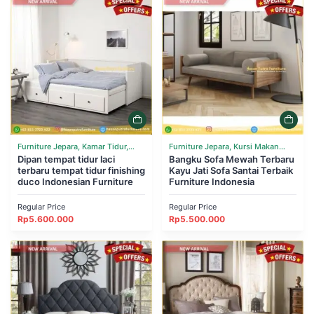
Furniture Jepara, Kamar Tidur,
Furniture Jepara, Kursi Makan
Tempat Tidur
Dipan tempat tidur laci
Cafe Resto, Ruang Tamu, Sofa
Bangku Sofa Mewah Terbaru
terbaru tempat tidur finishing
Kayu Jati Sofa Santai Terbaik
duco Indonesian Furniture
Furniture Indonesia
Regular Price
Regular Price
Rp
5.600.000
Rp
5.500.000