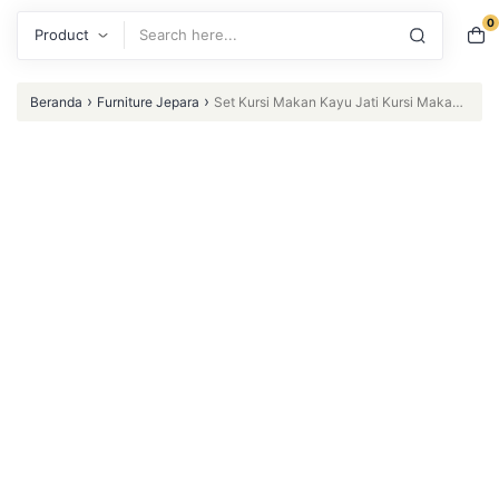
0
Search
›
›
Beranda
Furniture Jepara
Set Kursi Makan Kayu Jati Kursi Makan
Cafe Kursi Makan Kursi – Kursi Makan (Furniture Indonesia)