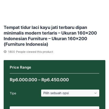
Tempat tidur laci kayu jati terbaru dipan
minimalis modern terlaris – Ukuran 160×200
Indonesian Furniture – Ukuran 160×200
(Furniture Indonesia)
1800
People viewed this product
Price Range
Rentang
Rp
6.000.000
–
Rp
6.450.000
harga:
Rp6.000.000
Tipe
hingga
Rp6.450.000