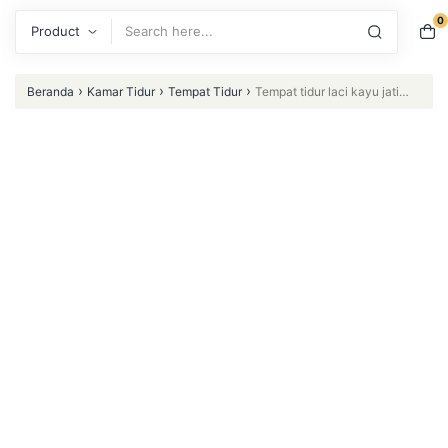
0
Search
›
›
›
Beranda
Kamar Tidur
Tempat Tidur
Tempat tidur laci kayu jati
terbaru dipan minimalis modern terlaris – Ukuran 160×200 Indonesian
Furniture – Ukuran 160×200 (Furniture Indonesia)