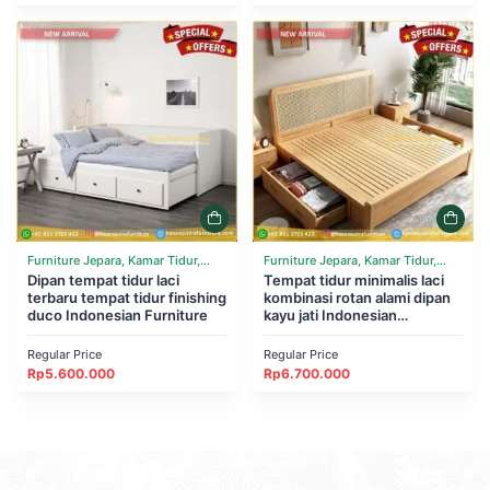
Furniture Jepara, Kamar Tidur,
Furniture Jepara, Kamar Tidur,
Tempat Tidur
Dipan tempat tidur laci
Tempat Tidur
Tempat tidur minimalis laci
terbaru tempat tidur finishing
kombinasi rotan alami dipan
duco Indonesian Furniture
kayu jati Indonesian
Furniture
Regular Price
Regular Price
Rp
5.600.000
Rp
6.700.000