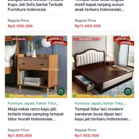
Kayu Jati Sofa Santai Terbaik
motif kapal ranjang susun
Furniture Indonesia
anak terbaru Indonesian
Furniture
Regular Price
Regular Price
Rp
5.500.000
Rp
11.000.000
Furniture Jepara, Kamar Tidur,
Furniture Jepara, Kamar Tidur,
Tempat Tidur
Meja nakas retro kayu jati
Tempat Tidur
Tempat tidur laci modern
terlaris meja samping tempat
sandaran busa dipan laci
tidur murah Indonesian
kayu jati terbaru Indonesian
Furniture
Furniture
Regular Price
Regular Price
Rp
1.800.000
Rp
7.450.000