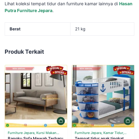
Lihat koleksi tempat tidur dan furniture kamar lainnya di
Hasan
Putra Furniture Jepara
.
Berat
21 kg
Produk Terkait
Furniture Jepara, Kursi Makan
Furniture Jepara, Kamar Tidur,
Cafe Resto, Ruang Tamu, Sofa
Bangku Sofa Mewah Terbaru
Tempat Tidur
Tempat tidur anak tingkat